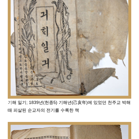
기
해 일기; 1839년(헌종5) 기해년(
己
亥
年
)에 있었던 천주교 박해
때 피살된 순교자의 전기를 수록한 책