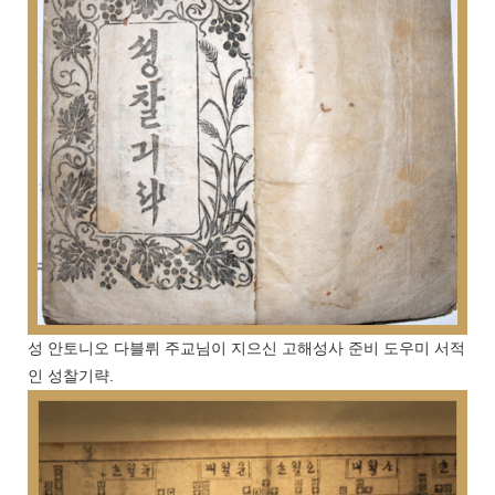
성 안토니오 다블뤼 주교님이 지으신 고해성사 준비 도우미 서적
인 성찰기략.