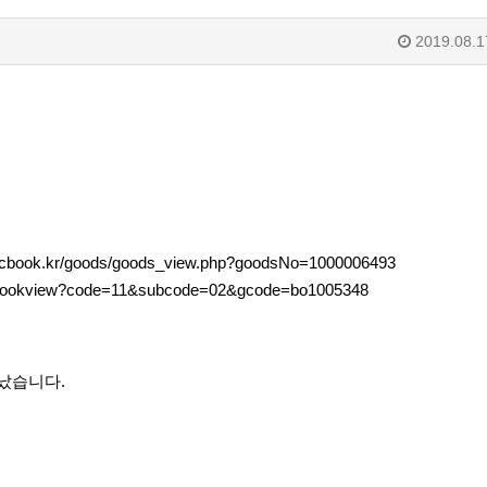
2019.08.1
licbook.kr/goods/goods_view.php?goodsNo=1000006493
kr/bookview?code=11&subcode=02&gcode=bo1005348
어났습니다.