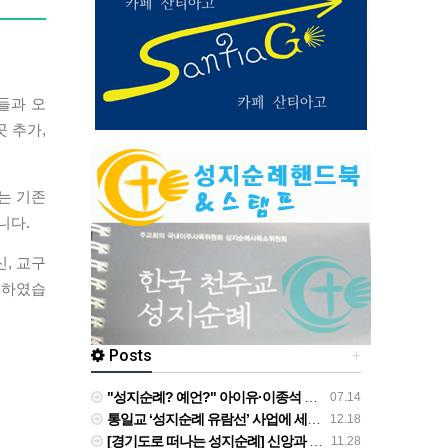
들과 오
곳 추가,
는 기존
니다.
, 교구
부하였습
Posts
+
"성지순례? 예언?" 아이유·이종석 결별에 무속인 점사까지..과도한 추측 '눈살' [Oh!쎈 초점] - v.daum.net
07.14
통일교 ‘성지순례 유람선’ 사업에 세금 80억 투입 확인 - 뉴스타파
12.18
[경기도로 떠나는 성지순례] 신앙과 사상 겹쳐 쌓은 궤적 역동하는 도시를 이루다 - v.daum.net
11.28