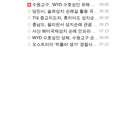
수원교구, ‘WYD 수호성인 유해 순례’ 시작 - catholictimes.org
08.06
당진시, 솔뫼성지·순례길 활용 국가유산사업 7월 본격 시동 - 밥상뉴스
06.30
7대 종교지도자, 홋카이도 성지순례‥일본 성공회, 정토종과 교류 - btnnews.tv
06.30
충남도, 필리핀서 성지순례 관광 마케팅…“동남아 가톨릭 시장 공략” - newskorea.ne.kr
06.25
서산 해미국제성지 순례 인프라 확충..세계청년대회 준비 - 티제이비
07.13
WYD 수호성인 성해, 수원교구 순례 나섰다 - cpbc News
08.05
오스트리아 '히틀러 생가' 경찰서로 탈바꿈…'나치 성지순례' 차단 - v.daum.net
07.22