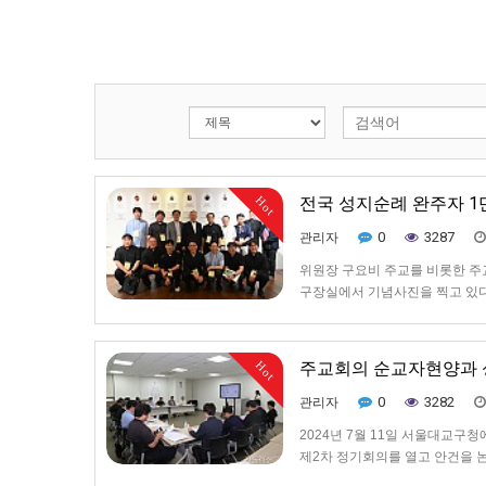
전국 성지순례 완주자 1
Hot
0
3287
관리자
위원장 구요비 주교를 비롯한 
구장실에서 기념사진을 찍고 있다.이학
사목위, 성지 사목계획 공유위
주교회의 순교자현양과 
Hot
0
3282
관리자
2024년 7월 11일 서울대교
제2차 정기회의를 열고 안건을 
교)는 7월 11일 서울 명동 서