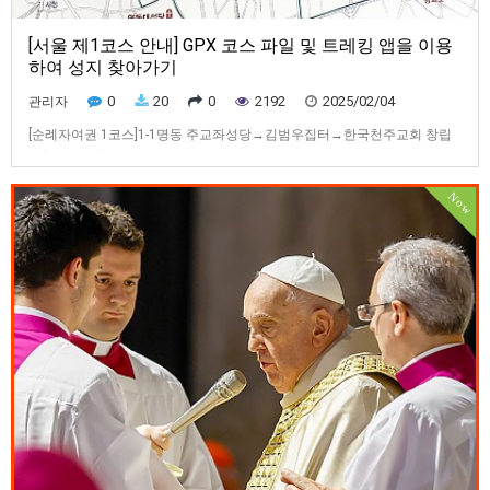
[서울 제1코스 안내] GPX 코스 파일 및 트레킹 앱을 이용
하여 성지 찾아가기
0
20
0
2192
2025/02/04
관리자
[순례자여권 1코스]1-1명동 주교좌성당→김범우집터→한국천주교회 창립
터(이벽 집터)→ 좌포도청터 → 종로 성지 성당 → 광희문 성지→가톨릭대학
교 성신교정1-2광희문→명동 주교좌성당→김범우 집터→한국천주교회 창
Now
립 터(이벽 집터)→좌포도청 터→종로 성지성당→ 가톨릭대학교 성신교정
[서울 제1코스 안내] GPX 코스 파일 및 트레킹 앱을 이용하여 성지 찾아가기
위…