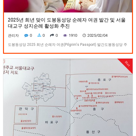
2025년 희년 맞이 도봉동성당 순례자 여권 발간 및 서울
대교구 성지순례 활성화 추진
0
0
0
1910
2025/02/04
관리자
도봉동성당 2025 희년 순례자 여권(Pilgrim's Passport) 발간도봉동성당 주
호식 파트리치오 주임신부는프란치스코 교황님이 2025년 희년 주제로‘희
망의 순례자들(Pilgrims of Hope)’을 공식 선포함에 따라 본당 주관 서울대
Hot
교구 성지순례자 여권을 발간하고 개인.단체.반.구역 단위로 서울대교구 성
지 순례를 적극 권장하는 2025년 사목지…