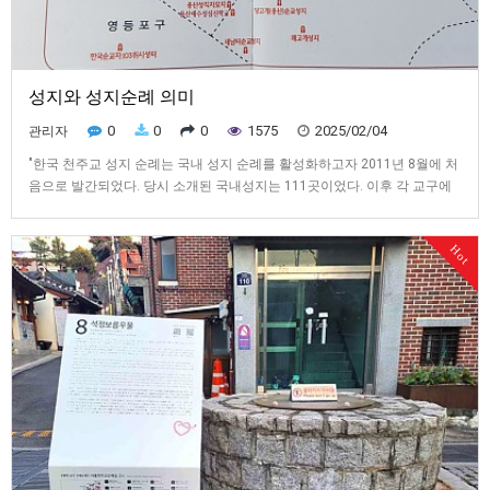
성지와 성지순례 의미
0
0
0
1575
2025/02/04
관리자
"한국 천주교 성지 순례는 국내 성지 순례를 활성화하고자 2011년 8월에 처
음으로 발간되었다. 당시 소개된 국내성지는 111곳이었다. 이후 각 교구에
서 누락된 성지를 첨가해달라는 요청에 따라, 이 개정 증보판에는 새롭게 59
곳이 추가(기존 3곳 삭제)되어 전체 167곳이 되었다. 따라서 주교회의의 순
Hot
교자현양과 성지순례사목 위원회는 성지의 개념을 정립할 필…