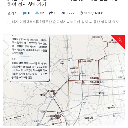
하여 성지 찾아가기
0
52
0
1777
2025/02/06
관리자
[순례자 여권 3코스]3-1절두산 순교성지→노고산 성지 → 용산 성직자 묘지
→용산 예수성심 신학교 →당고개 순교성지→왜고개 성지→ 새남터 순교성
지→ 103위 성인 시성터 → 삼성산 성지3-2삼성산 성지→103위 성인 시성
Hot
터→ 새남터 순교성지→왜고개 성지→당고개순교성지→용산 예수성심 신
학교→용산 성직자 묘지→노고산 성지 절두산[서울 제3코스 안내] GPX …