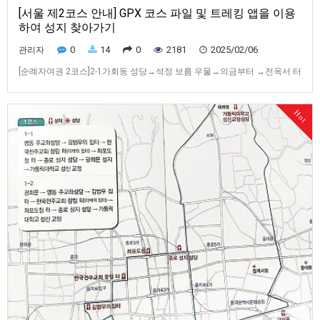
[서울 제2코스 안내] GPX 코스 파일 및 트레킹 앱을 이용
하여 성지 찾아가기
0
14
0
2181
2025/02/06
관리자
[순례자여권 2코스]2-1가회동 성당→석정 보름 우물→의금부터 →전옥서 터
→ 우포도청 터 → 형조터→광화문 124위 시복 터→경기감영터→서소문 밖
네거리 순교성지→중림동 약현 성당2-2중림동 약현 성당→서소문 밖 네거
Hot
리순교성지→경기감영 터→우포도청 터→전옥서 터→의금부 터→형조 터
→광화문 124위 복자 시복 터→석정 보름 우물→가회동 성당[서울 제2코스
…