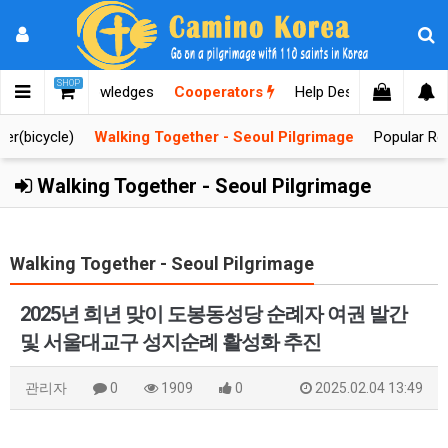
SHOP
lgrimages
Knowledges
Cooperators
Help Desk
er(bicycle)
Walking Together - Seoul Pilgrimage
Popular Re
Walking Together - Seoul Pilgrimage
Walking Together - Seoul Pilgrimage
2025년 희년 맞이 도봉동성당 순례자 여권 발간
및 서울대교구 성지순례 활성화 추진
관리자
0
1909
0
2025.02.04 13:49