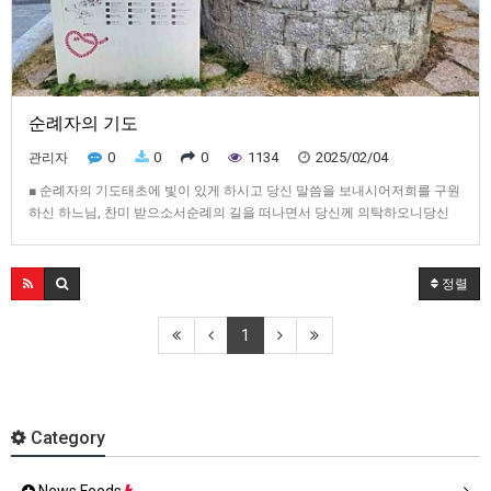
순례자의 기도
0
0
0
1134
2025/02/04
관리자
■ 순례자의 기도태초에 빛이 있게 하시고 당신 말씀을 보내시어저희를 구원
하신 하느님, 찬미 받으소서순례의 길을 떠나면서 당신께 의탁하오니당신
아들 예수의 발자취를 따르는저희를 인도하소서.성서 안에서, 전례 안에서
가르침 안에서 만났던 예수님을이제 성지에서 새롭게 뵙고자 하오니우리로
하여금 신앙과 사랑을 다하여당신의 구원 의지와 그리스도의 사랑을깊이 느
정렬
끼게 하…
1
Category
News Feeds