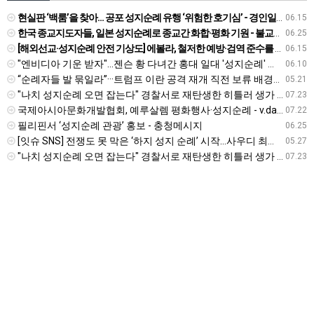
현실판 ‘백룸’을 찾아… 공포 성지순례 유행 ‘위험한 호기심’ - 경인일보
06.15
한국 종교지도자들, 일본 성지순례로 종교간 화합·평화 기원 - 불교신문
06.25
[해외선교·성지순례 안전 기상도] 에볼라, 철저한 예방·검역 준수를 - 국민일보
06.15
"엔비디아 기운 받자"…젠슨 황 다녀간 홍대 일대 '성지순례' 열풍 - 진일보
06.10
“순례자들 발 묶일라”···트럼프 이란 공격 재개 직전 보류 배경엔 이슬람 성지순례 ‘하지’ - v.daum.net
05.21
"나치 성지순례 오면 잡는다" 경찰서로 재탄생한 히틀러 생가 - v.daum.net
07.23
국제아시아문화개발협회, 예루살렘 평화행사·성지순례 - v.daum.net
07.22
필리핀서 ‘성지순례 관광’ 홍보 - 충청메시지
06.25
[잇슈 SNS] 전쟁도 못 막은 ‘하지 성지 순례’ 시작…사우디 최고 경계 태세 - KBS 뉴스
05.27
"나치 성지순례 오면 잡는다" 경찰서로 재탄생한 히틀러 생가 - v.daum.net
07.23