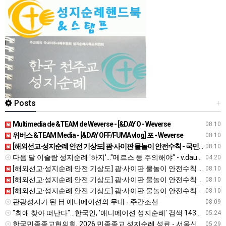
Posts
+
Multimedia de &TEAM de Weverse - [&DAY O - Weverse
08.10
위버스 &TEAM Media - [&DAY OFF/FUMA vlog] 포 - Weverse
08.10
[해외선교·성지순례 안전 기상도] 괌·사이판 물놀이 안전수칙 - 국민일보
08.10
다음 달 이슬람 성지순례 '하지'…"메르스 등 주의해야" - v.daum.net
04.20
[해외선교·성지순례 안전 기상도] 괌·사이판 물놀이 안전수칙 - 국민일보
08.10
[해외선교·성지순례 안전 기상도] 괌·사이판 물놀이 안전수칙 - 국민일보
08.10
[해외선교·성지순례 안전 기상도] 괌·사이판 물놀이 안전수칙 - 국민일보
08.10
관광성지가 된 日 애니메이션의 무대 - 주간조선
08.09
"최애 찾아 떠난다"…한국인, '애니메이션 성지순례' 검색 143% 급증 - 뉴시스
05.24
한국민족종교협의회, 2026 민족종교 성지순례 성료 - 서울신문
05.29