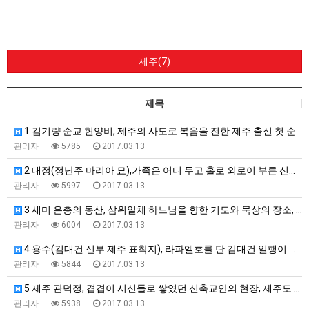
제주(7)
제목
1 김기량 순교 현양비, 제주의 사도로 복음을 전한 제주 출신 첫 순교자…
관리자
5785
2017.03.13
2 대정(정난주 마리아 묘),가족은 어디 두고 홀로 외로이 부른 신앙의 …
관리자
5997
2017.03.13
3 새미 은총의 동산, 삼위일체 하느님을 향한 기도와 묵상의 장소, 제주…
관리자
6004
2017.03.13
4 용수(김대건 신부 제주 표착지), 라파엘호를 탄 김대건 일행이 풍랑을…
관리자
5844
2017.03.13
5 제주 관덕정, 겹겹이 시신들로 쌓였던 신축교안의 현장, 제주도 제주시…
관리자
5938
2017.03.13