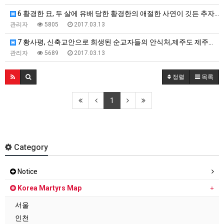
6 황경한 묘, 두 살에 유배 당한 황경한의 애절한 사연이 깃든 추자도,…
관리자
5805
2017.03.13
7 황사평, 신축교안으로 희생된 순교자들의 안식처,제주도 제주시 화북2동…
관리자
5689
2017.03.13
정렬
목록
1
Category
Notice
Korea Martyrs Map
서울
인천