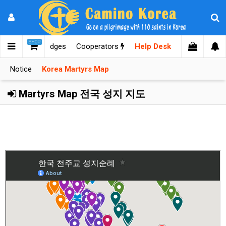
SHOP
mages
Knowledges
Cooperators
Help Desk
Notice
Korea Martyrs Map
Martyrs Map 전국 성지 지도