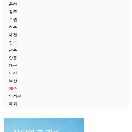
춘천
원주
수원
청주
대전
전주
광주
안동
대구
마산
부산
제주
의정부
해외