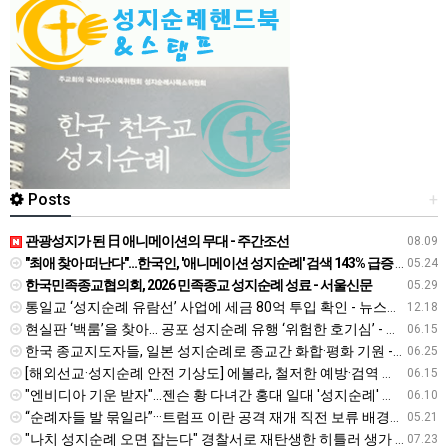
Posts
+
관광성지가 된 日 애니메이션의 무대 - 주간조선
08.09
"최애 찾아 떠난다"…한국인, '애니메이션 성지순례' 검색 143% 급증 - 뉴시스
05.24
한국민족종교협의회, 2026 민족종교 성지순례 성료 - 서울신문
05.29
통일교 ‘성지순례 유람선’ 사업에 세금 80억 투입 확인 - 뉴스타파
12.18
현실판 ‘백룸’을 찾아… 공포 성지순례 유행 ‘위험한 호기심’ - 경인일보
06.15
한국 종교지도자들, 일본 성지순례로 종교간 화합·평화 기원 - 불교신문
06.25
[해외선교·성지순례 안전 기상도] 에볼라, 철저한 예방·검역 준수를 - 국민일보
06.15
"엔비디아 기운 받자"…젠슨 황 다녀간 홍대 일대 '성지순례' 열풍 - 진일보
06.10
“순례자들 발 묶일라”···트럼프 이란 공격 재개 직전 보류 배경엔 이슬람 성지순례 ‘하지’ - v.daum.net
05.21
"나치 성지순례 오면 잡는다" 경찰서로 재탄생한 히틀러 생가 - v.daum.net
07.23