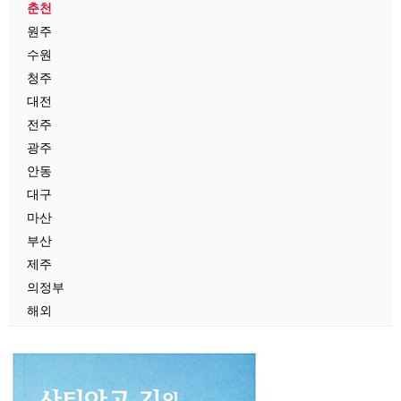
춘천
원주
수원
청주
대전
전주
광주
안동
대구
마산
부산
제주
의정부
해외