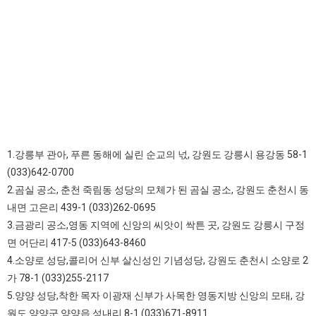
1.강릉부 관아, 푸른 동해에 실린 순교의 넋, 강원도 강릉시 용강동 58-1
(033)642-0700
2.곰실 공소, 춘천 죽림동 성당의 모체가 된 곰실 공소, 강원도 춘천시 동
내면 고은리 439-1 (033)262-0695
3.금광리 공소,영동 지역에 신앙의 씨앗이 싹튼 곳, 강원도 강릉시 구정
면 어단리 417-5 (033)643-8460
4.소양로 성당,콜리어 신부 살신성인 기념성당, 강원도 춘천시 소양로 2
가 78-1 (033)255-2117
5.양양 성당,착한 목자 이광재 신부가 사목한 영동지방 신앙의 모태, 강
원도 양양군 양양읍 성내리 8-1 (033)671-8911