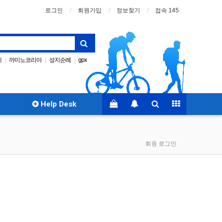
로그인
회원가입
정보찾기
접속 145
례
까미노코리아
성지순례
gpx
|
|
|
Santiago
산티아고
|
|
Help Desk
회원 로그인