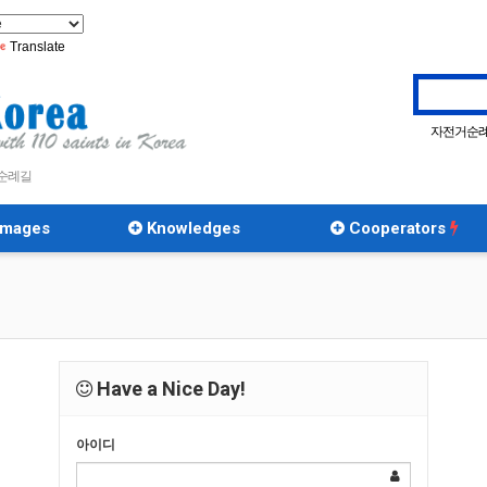
Translate
자전거순
 순례길
rimages
Knowledges
Cooperators
Have a Nice Day!
아이디