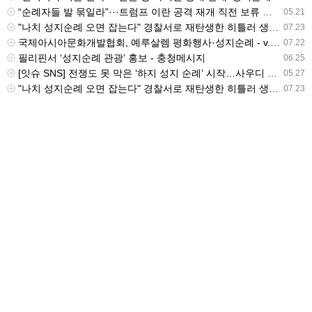
“순례자들 발 묶일라”···트럼프 이란 공격 재개 직전 보류 배경엔 이슬람 성지순례 ‘하지’ - v.daum.net
05.21
"나치 성지순례 오면 잡는다" 경찰서로 재탄생한 히틀러 생가 - v.daum.net
07.23
국제아시아문화개발협회, 예루살렘 평화행사·성지순례 - v.daum.net
07.22
필리핀서 ‘성지순례 관광’ 홍보 - 충청메시지
06.25
[잇슈 SNS] 전쟁도 못 막은 ‘하지 성지 순례’ 시작…사우디 최고 경계 태세 - KBS 뉴스
05.27
"나치 성지순례 오면 잡는다" 경찰서로 재탄생한 히틀러 생가 - v.daum.net
07.23