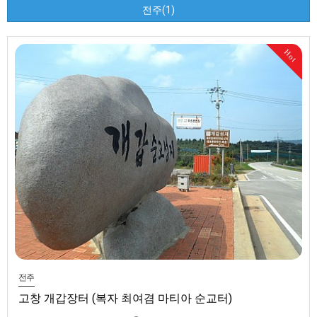
전주(1)
Hot
전주
고창 개갑장터 (복자 최여겸 마티아 순교터)