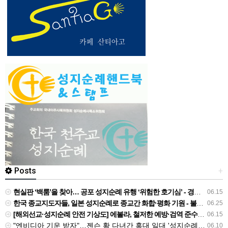
Posts
+
현실판 ‘백룸’을 찾아… 공포 성지순례 유행 ‘위험한 호기심’ - 경인일보
06.15
한국 종교지도자들, 일본 성지순례로 종교간 화합·평화 기원 - 불교신문
06.25
[해외선교·성지순례 안전 기상도] 에볼라, 철저한 예방·검역 준수를 - 국민일보
06.15
"엔비디아 기운 받자"…젠슨 황 다녀간 홍대 일대 '성지순례' 열풍 - 진일보
06.10