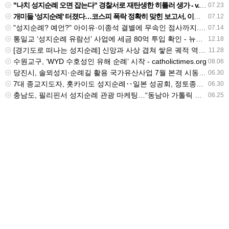
"나치 성지순례 오면 잡는다" 경찰서로 재탄생한 히틀러 생가 - v.daum.net
07.23
개미들 '성지순례' 터졌다…코스피 폭락 정확히 맞힌 보고서, 이번엔 "지금 사야" - 네이트
07.12
"성지순례? 예언?" 아이유·이종석 결별에 무속인 점사까지..과도한 추측 '눈살' [Oh!쎈 초점] - v.daum.net
07.14
통일교 ‘성지순례 유람선’ 사업에 세금 80억 투입 확인 - 뉴스타파
12.18
[경기도로 떠나는 성지순례] 신앙과 사상 겹쳐 쌓은 궤적 역동하는 도시를 이루다 - v.daum.net
11.28
수원교구, ‘WYD 수호성인 유해 순례’ 시작 - catholictimes.org
08.06
당진시, 솔뫼성지·순례길 활용 국가유산사업 7월 본격 시동 - 밥상뉴스
06.30
7대 종교지도자, 홋카이도 성지순례‥일본 성공회, 정토종과 교류 - btnnews.tv
06.30
충남도, 필리핀서 성지순례 관광 마케팅…“동남아 가톨릭 시장 공략” - newskorea.ne.kr
06.25