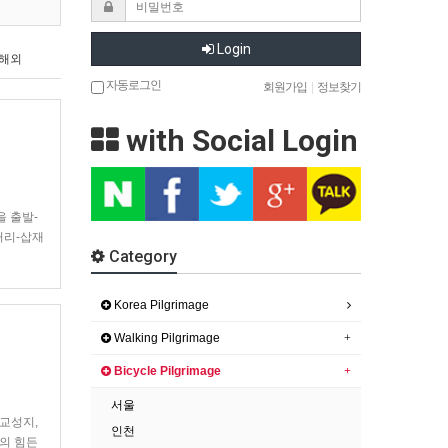
Login
해외
자동로그인
회원가입
|
정보찾기
with Social Login
을 출발-
거리-삽재
Category
오늘 순
Korea Pilgrimage
Walking Pilgrimage
Bicycle Pilgrimage
서울
순교성지,
인천
의 힘든