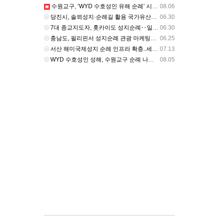
수원교구, ‘WYD 수호성인 유해 순례’ 시작 - catholictimes.org
08.06
당진시, 솔뫼성지·순례길 활용 국가유산사업 7월 본격 시동 - 밥상뉴스
06.30
7대 종교지도자, 홋카이도 성지순례‥일본 성공회, 정토종과 교류 - btnnews.tv
06.30
충남도, 필리핀서 성지순례 관광 마케팅…“동남아 가톨릭 시장 공략” - newskorea.ne.kr
06.25
서산 해미국제성지 순례 인프라 확충..세계청년대회 준비 - 티제이비
07.13
WYD 수호성인 성해, 수원교구 순례 나섰다 - cpbc News
08.05