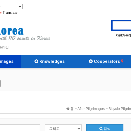
Translate
자전거순
 순례길
rimages
Knowledges
Cooperators
례
홈 > After Pilgrimages > Bicycle Pilg
검색