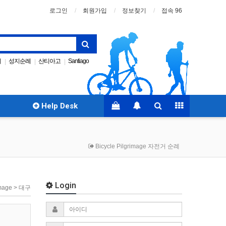
로그인
회원가입
정보찾기
접속 96
례
성지순례
산티아고
Santiago
|
|
|
gpx
까미노코리아
|
|
Help Desk
Bicycle Pilgrimage 자전거 순례
Login
rimage > 대구