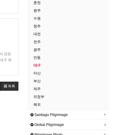
춘천
재 임도
원주
수원
청주
대전
전주
광주
들이 만든
안동
대구 계
대구
를 접어
마산
부산
목록
제주
의정부
해외
Santiago Pilgrimage
Global Pilgrimage
Pilgrimage Photo