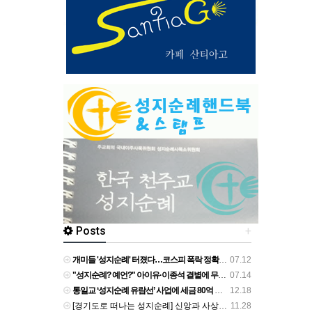
Posts
+
개미들 '성지순례' 터졌다…코스피 폭락 정확히 맞힌 보고서, 이번엔 "지금 사야" - 네이트
07.12
"성지순례? 예언?" 아이유·이종석 결별에 무속인 점사까지..과도한 추측 '눈살' [Oh!쎈 초점] - v.daum.net
07.14
통일교 ‘성지순례 유람선’ 사업에 세금 80억 투입 확인 - 뉴스타파
12.18
[경기도로 떠나는 성지순례] 신앙과 사상 겹쳐 쌓은 궤적 역동하는 도시를 이루다 - v.daum.net
11.28