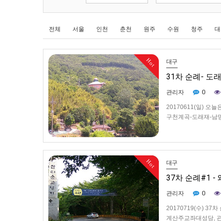
전체
서울
인천
춘천
원주
수원
청주
대
Hot
대구
31차 순례- 도
0
관리자
20170611(일) 
구천계곡-도래재-남
로-문복로-소태교-진
례길의 대표 사진 진
Hot
대구
37차 순례#1 
0
관리자
20170719(수) 3
계산주교좌대성당, 관