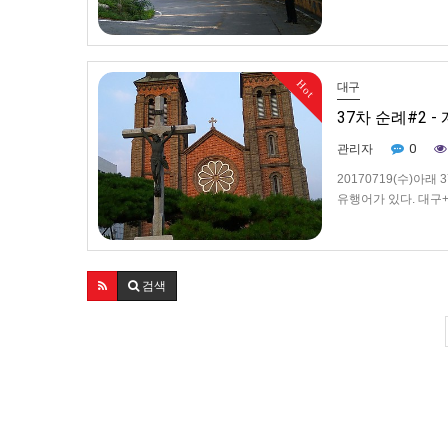
순례길이다.오늘 순례
에서 동…
Hot
대구
37차 순례#2 
0
관리자
20170719(수)아
유행어가 있다. 대구
산성당 외부 모습이다
서 싣고 전철을 타니
검색