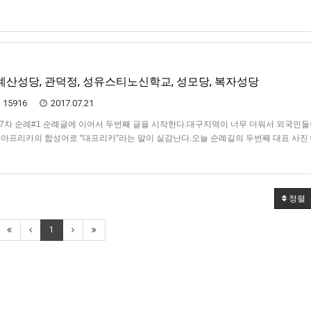
#1의 대표 사진은 팔공산 한티성지 입구.오늘 전체 코스맵 상단 첨부파일 A인데 여부
- 계산성당, 관덕정, 성유스티노신학교, 성모당, 복자성당
15916
2017.07.21
래 37차 순례#1 순례글에 이어서 두번째 글을 시작한다.대구지역이 너무 더워서 외국인
+아프리카의 합성어로 "대프리카"라는 말이 실감난다.오늘 순례길의 두번째 대표 사진 
.사적 제290호로 지정된 계산 성당 전경칠곡 경대병원역에서 3호선에 접이식 자전거
…
정렬
1