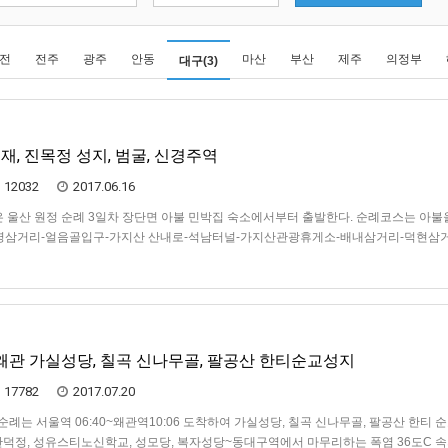
전
전주
광주
안동
마산
부산
제주
의정부
대구(3)
래재, 진목정 성지, 범굴, 신경주역
12032
2017.06.16
오늘은 울산 원정 순례 3일차 장단면 아불 민박집 숙소에서부터 출발한다. 순례코스는 아불
명삼거리-얼음골입구-가지산 산내로-석남터널-가지산관광휴게소-배내삼거리-덕현삼
목정순교성당-피정센터-범굴 -산내성당-신경주역에서 81km를 마무리 하고 상경한다.
목정 순교…
- 왜관 가실성당, 칠곡 신나무골, 팔공산 한티순교성지
17782
2017.07.20
7차 순례는 서울역 06:40~왜관역10:06 도착하여 가실성당, 칠곡 신나무골, 팔공산 한티 
덕정, 성유스티노신학교, 성모당, 복자성당~동대구역에서 마무리하는 폭염 36도C 속