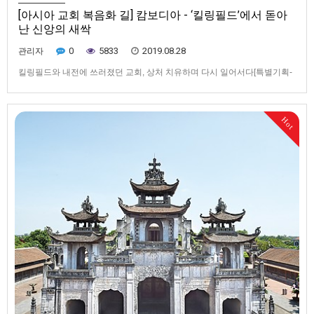
[아시아 교회 복음화 길] 캄보디아 - ‘킬링필드’에서 돋아
난 신앙의 새싹
0
5833
2019.08.28
관리자
킬링필드와 내전에 쓰러졌던 교회, 상처 치유하며 다시 일어서다[특별기획-
아시아 교회 복음화 길을 따라서] 캄보디아 - ‘킬링필드’에서 돋아난 신앙의
새싹▲ 킬링필드 당시 순교한 사제와 수도자들의 사진. 캄보디아 교회는 킬
링필드 당시 순교자들을 시복하기 위해 노력하고 있다.▲ 킬링필드 당시 순
Hot
교한 사제와 수도자들의 사진. 캄보디아 교회는 킬링필드 당시 순교자…