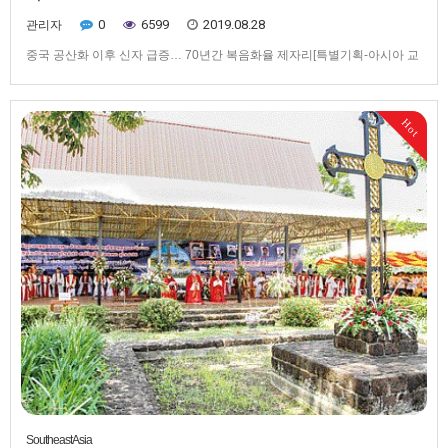
0
6599
2019.08.28
관리자
중국 공산화 이후 신자 급증… 70년간 복음화율 제자리[특별기획-아시아 교
회 복음화 길을 따라서] 향수(鄕愁)가 만들어낸 대만 교회▲ 대만 지아이교
구청 전경. 지아이교구는 대만 내 신자 감소 위기에 맞서 성지순례 사목과 청
년사목을 통해 복음화의 새 길을 찾고 있다.▲ 대만 지아이교구청 앞에 세워
Hot
진 비석. 지아이교구는 1962년 정식 교구로 설정된 비교적 젊…
SoutheastAsia