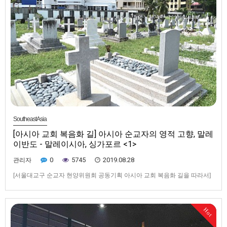
SoutheastAsia
[아시아 교회 복음화 길] 아시아 순교자의 영적 고향, 말레
이반도 - 말레이시아, 싱가포르 <1>
0
5745
2019.08.28
관리자
[서울대교구 순교자 현양위원회 공동기획 아시아 교회 복음화 길을 따라서]
아시아 순교자의 영적 고향, 말레이반도 - 말레이시아, 싱가포르 <1>아시아
교회 성장의 숨은 토대, 말레이시아 페낭 신학교▲ 페낭에 있는 가톨릭 묘지.
신자와 선교사, 신학생들의 무덤이 뒤섞여 있어 페낭교구는 무덤을 발굴해
Hot
이를 분류하는 작업을 하고 있다.페낭에서 발견된 …