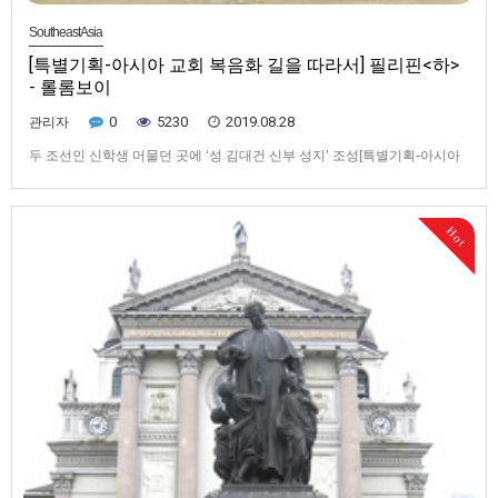
SoutheastAsia
[특별기획-아시아 교회 복음화 길을 따라서] 필리핀<하>
- 롤롬보이
0
5230
2019.08.28
관리자
두 조선인 신학생 머물던 곳에 ‘성 김대건 신부 성지’ 조성[특별기획-아시아
교회 복음화 길을 따라서] 필리핀<하> - 롤롬보이▲ 롤롬보이 성 김대건 신
부 성지의 전경. 왼쪽 높은 건물이 피정의 집이고 오른쪽 조금 낮은 건물이
성당이다.▲ 롤롬보이 성지 입구에 세워진 김대건 신부 성상. 김대건 신부는
Hot
신학생 시절 민란을 피해 이곳에서 6개월가량 …