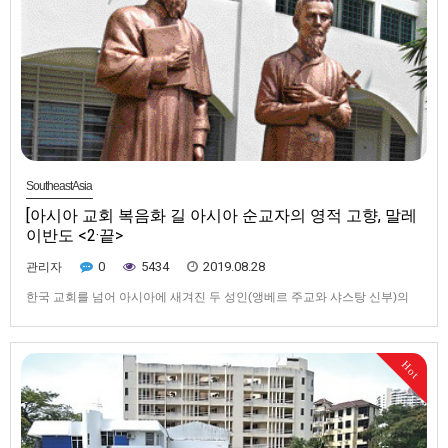
SoutheastAsia
[아시아 교회 복음화 길 아시아 순교자의 영적 고향, 말레
이반도 <2·끝>
0
5434
2019.08.28
관리자
한국 교회를 넘어 아시아에 새겨진 두 성인(앵베르 주교와 샤스탕 신부)의
순교 정신[특별기획 - 아시아 교회 복음화 길을 따라서] 아시아 순교자의 영
적 고향, 말레이반도 <2·끝>▲ 페낭신학교에 위치한 성 앵베르 주교(왼쪽)와
샤스탕 신부(오른쪽)의 동상. 페낭에서 활동한 두 선교사는 이후 조선에서
Hot
다시 만나 함께 순교한다.▲ 페낭교구 ‘원죄 없…