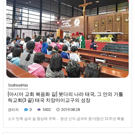
SoutheastAsia
[아시아 교회 복음화 길] 붓다의 나라 태국, 그 안의 가톨
릭교회(3·끝) 태국 치앙마이교구의 성장
0
5432
2019.08.28
관리자
소수 민족 삶의 질 향상에 주력… 청년 신자 급격히 증가[창간 31주년 특별
기획 / 아시아 교회 복음화 길을 따라서] 붓다의 나라 태국, 그 안의 가톨릭교
회(3·끝) 태국 치앙마이교구의 성장▲ 송콘 성지 축제에 참가한 어린이들이