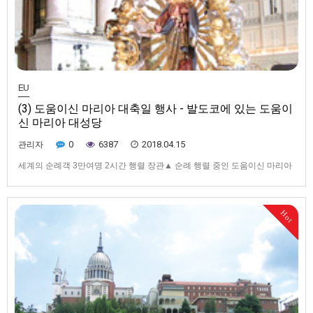
EU
(3) 도움이신 마리아 대축일 행사 - 발도코에 있는 도움이
신 마리아 대성당
0
6387
2018.04.15
관리자
세계의 순례객 3만여명 2시간 행렬 장관▲ 순례 행렬 중인 도움이신 마리아
상. 돈 보스코 성인의 청소년·신학생 시절 유적지를 돌아본 후 순례단이
저녁 무렵 도착한 곳은 토리노 인근에 위치한 발도코에 있는 도움이신 마리
아 대성당. 돈 보스코가 창설한 살레시오회의 모원이자 심장부가 된 이 성
Hot
당을 방문한 것은 5월24일 열린 도움이신 마리아 대축일 행사에 참…