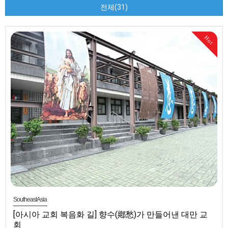
전체(31)
Hot
SoutheastAsia
[아시아 교회 복음화 길] 향수(鄕愁)가 만들어낸 대만 교
회