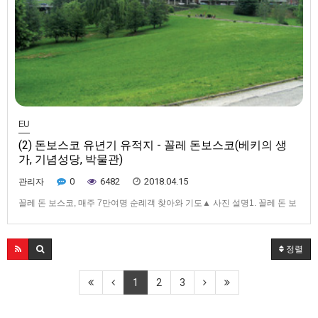
EU
(2) 돈보스코 유년기 유적지 - 꼴레 돈보스코(베키의 생
가, 기념성당, 박물관)
0
6482
2018.04.15
관리자
꼴레 돈 보스코, 매주 7만여명 순례객 찾아와 기도▲ 사진 설명1. 꼴레 돈 보
스코 전경. 왼쪽이 돈 보스코 대성당이고, 오른쪽이 살레시오회가 운영하는
기술학교다. 2.돈 보스코가 2살부터 16살때까지 살던 옛 집 앞에서 기념촬
영을 하고 있는 순례단. 3. 돈 보스코의 이복형 안토니오가 살던 집 터에 세
정렬
워진 도움이신 마리아 소성당. 오른쪽 건물이 형 요셉이…
1
2
3