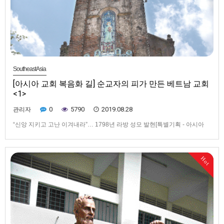
SoutheastAsia
[아시아 교회 복음화 길] 순교자의 피가 만든 베트남 교회
<1>
0
5790
2019.08.28
관리자
“신앙 지키고 고난 이겨내라”… 1798년 라방 성모 발현[특별기획 - 아시아
교회 복음화 길을 따라서] 순교자의 피가 만든 베트남 교회 <1>▲ 라방 성모
성지에는 성모 마리아의 발현을 기념하는 큰 성당이 세워졌지만 베트남 전
쟁을 겪으며 모두 파괴됐다. 현재는 성당의 종탑만이 쓸쓸하게 남아있다.베
Hot
트남은 신흥 경제 국가답게 첫인상부터 활기가 느껴…