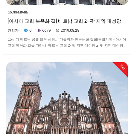
SoutheastAsia
[아시아 교회 복음화 길] 베트남 교회 2- 팟 지엠 대성당
0
6679
2019.08.28
관리자
15세기 베트남 궁궐 닮은 성당… 가톨릭과 전통문화 결합[특별기획 - 아시아
교회 복음화 길을 따라서] 베트남 교회 2- 팟 지엠 대성당▲ 팟 지엠 대성당
종루에서 바라본 대성전의 전면부. 동양적인 기와지붕과 서양식 건물 구조
가 인상적이다. 또 종루와 대성전 건물이 분리된 점도 독특하다.▲ 팟 지엠대
성당은 동양적인 건축 양식과 가톨릭적인 상징들이 어우러져…
Hot