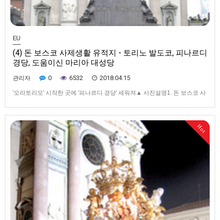
EU
(4) 돈 보스코 사제생활 유적지 - 토리노 발도코, 피나르디
경당, 도움이신 마리아 대성당
0
6532
2018.04.15
관리자
'오라토리오' 시작한 곳에 '피나르디 경당' 세워져▲ 사진설명1. 돈 보스코 사
제생활의 중심지 발도코에 세워진 도움이신 마리아 대성당 전경. 성당 앞 광
장에 세워진 돈 보스코 성상이 인상적이다. 2. 피나르디 경당 입구. 돈 보스
코가 처음으로 오라토리오를 시작한 곳이다. 3. 돈 보스코 성인 유해가 안치
Hot
된 제대. 성인은 여기서 매일 미사를 집전했다.4. 밀…