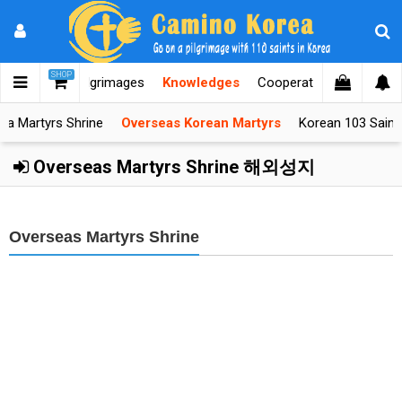
SHOP
orea
After Pilgrimages
Knowledges
Cooperators
Help D
ea Martyrs Shrine
Overseas Korean Martyrs
Korean 103 Saint
Overseas Martyrs Shrine 해외성지
Overseas Martyrs Shrine