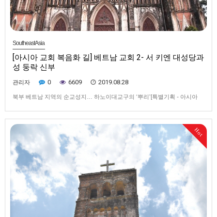
SoutheastAsia
[아시아 교회 복음화 길] 베트남 교회 2- 서 키엔 대성당과
성 둥락 신부
0
6609
2019.08.28
관리자
북부 베트남 지역의 순교성지… 하노이대교구의 ‘뿌리’[특별기획 - 아시아
교회 복음화 길을 따라서] 베트남 교회 2- 서 키엔 대성당과 성 둥락 신부▲
1882년 봉헌된 서 키엔 대성당은 1934년까지 하노이대교구 주교좌성당으
로서 북부 베트남 지역 사목활동의 중심지 역할을 한 곳이다.▲ 서 키엔 대성
Hot
당 정문. 성당의 모습과 베트남의 붉은 색 국기가 어우러져…