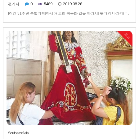
0
5489
2019.08.28
관리자
[창간 31주년 특별기획]아시아 교회 복음화 길을 따라서] 붓다의 나라 태국,
그 안의 가톨릭교회(1) 순교로 점철된 역사200여 년 박해에도 지지 않은 ‘믿
음의 꽃’▲ ‘태국 순교자 7위의 성모 성당’ 제대. 뒤편의 벽은 때에 따라 열고
닫을 수 있게 설계돼 있다.교황청 새복음화촉진평의회는 2018년 국제 성지
Hot
담당자회의에서 순례지를 ‘새 복음화를 향한 문…
SoutheastAsia