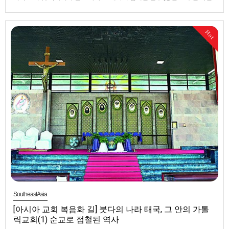
기획 / 아시아 교회 복음화 길을 따라서] 붓다의 나라 태국, 그 안의 가톨릭교
회(2) 순교 복자 니콜라스 분커드 킷밤룽 신부▲ 복자 니콜라스 분커드 킷밤
룽 신부 기념 성당의 전경. 육각지붕에 가운데 치솟은 첨탑에는 킷밤룽 신부
Hot
의 동상이 세워져 있다.▲ 태국 북부 치앙마이의 한 성…
SoutheastAsia
[아시아 교회 복음화 길] 붓다의 나라 태국, 그 안의 가톨
릭교회(1) 순교로 점철된 역사