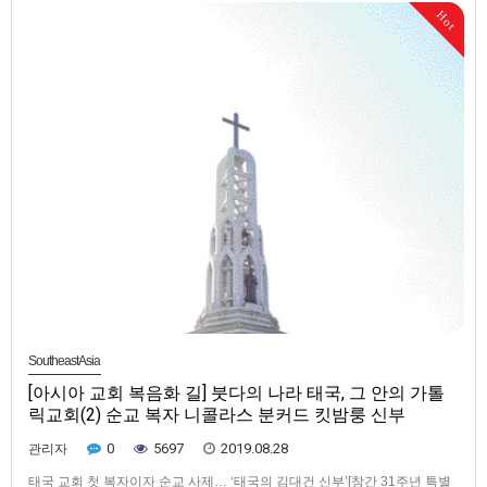
영성체를 하고 있다. 태국 따레-농상대교구는 매년 10월과 12월 송콘에서
Hot
순교한 복자 7위의 순교정신을 기리는 축제를 연다. 태…
SoutheastAsia
[아시아 교회 복음화 길] 붓다의 나라 태국, 그 안의 가톨
릭교회(2) 순교 복자 니콜라스 분커드 킷밤룽 신부
0
5697
2019.08.28
관리자
태국 교회 첫 복자이자 순교 사제… ‘태국의 김대건 신부’[창간 31주년 특별