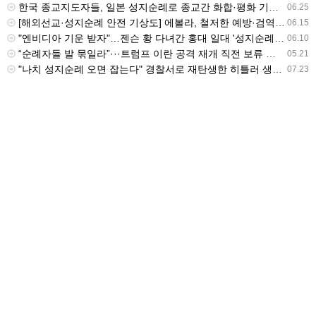
한국 종교지도자들, 일본 성지순례로 종교간 화합·평화 기원 - 불교신문
06.25
[해외선교·성지순례 안전 기상도] 에볼라, 철저한 예방·검역 준수를 - 국민일보
06.15
"엔비디아 기운 받자"…젠슨 황 다녀간 홍대 일대 '성지순례' 열풍 - 진일보
06.10
“순례자들 발 묶일라”···트럼프 이란 공격 재개 직전 보류 배경엔 이슬람 성지순례 ‘하지’ - v.daum.net
05.21
"나치 성지순례 오면 잡는다" 경찰서로 재탄생한 히틀러 생가 - v.daum.net
07.23