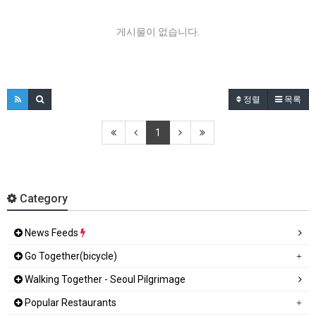
게시물이 없습니다.
정렬
목록
1
Category
News Feeds
Go Together(bicycle)
Walking Together - Seoul Pilgrimage
Popular Restaurants