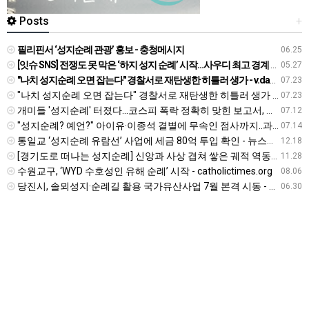
Posts
+
필리핀서 ‘성지순례 관광’ 홍보 - 충청메시지
06.25
[잇슈 SNS] 전쟁도 못 막은 ‘하지 성지 순례’ 시작…사우디 최고 경계 태세 - KBS 뉴스
05.27
"나치 성지순례 오면 잡는다" 경찰서로 재탄생한 히틀러 생가 - v.daum.net
07.23
"나치 성지순례 오면 잡는다" 경찰서로 재탄생한 히틀러 생가 - v.daum.net
07.23
개미들 '성지순례' 터졌다…코스피 폭락 정확히 맞힌 보고서, 이번엔 "지금 사야" - 네이트
07.12
"성지순례? 예언?" 아이유·이종석 결별에 무속인 점사까지..과도한 추측 '눈살' [Oh!쎈 초점] - v.daum.net
07.14
통일교 ‘성지순례 유람선’ 사업에 세금 80억 투입 확인 - 뉴스타파
12.18
[경기도로 떠나는 성지순례] 신앙과 사상 겹쳐 쌓은 궤적 역동하는 도시를 이루다 - v.daum.net
11.28
수원교구, ‘WYD 수호성인 유해 순례’ 시작 - catholictimes.org
08.06
당진시, 솔뫼성지·순례길 활용 국가유산사업 7월 본격 시동 - 밥상뉴스
06.30