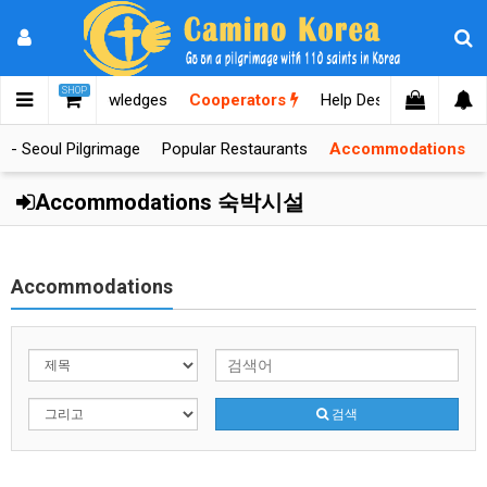
SHOP
lgrimages
Knowledges
Cooperators
Help Desk
r - Seoul Pilgrimage
Popular Restaurants
Accommodations
Accommodations 숙박시설
Accommodations
검색