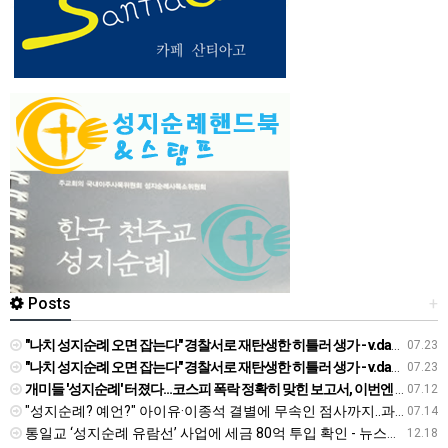
Posts
+
"나치 성지순례 오면 잡는다" 경찰서로 재탄생한 히틀러 생가 - v.daum.net
07.23
"나치 성지순례 오면 잡는다" 경찰서로 재탄생한 히틀러 생가 - v.daum.net
07.23
개미들 '성지순례' 터졌다…코스피 폭락 정확히 맞힌 보고서, 이번엔 "지금 사야" - 네이트
07.12
"성지순례? 예언?" 아이유·이종석 결별에 무속인 점사까지..과도한 추측 '눈살' [Oh!쎈 초점] - v.daum.net
07.14
통일교 ‘성지순례 유람선’ 사업에 세금 80억 투입 확인 - 뉴스타파
12.18