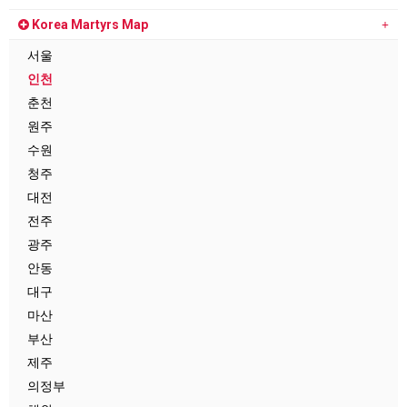
Korea Martyrs Map
서울
인천
춘천
원주
수원
청주
대전
전주
광주
안동
대구
마산
부산
제주
의정부