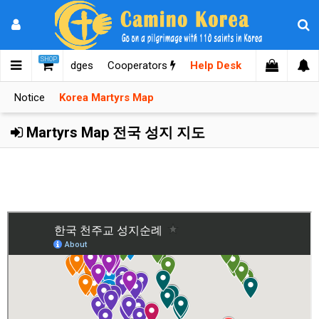
SHOP
mages
Knowledges
Cooperators
Help Desk
Notice
Korea Martyrs Map
Martyrs Map 전국 성지 지도