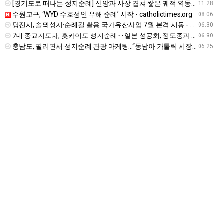
[경기도로 떠나는 성지순례] 신앙과 사상 겹쳐 쌓은 궤적 역동하는 도시를 이루다 - v.daum.net
11.28
수원교구, ‘WYD 수호성인 유해 순례’ 시작 - catholictimes.org
08.06
당진시, 솔뫼성지·순례길 활용 국가유산사업 7월 본격 시동 - 밥상뉴스
06.30
7대 종교지도자, 홋카이도 성지순례‥일본 성공회, 정토종과 교류 - btnnews.tv
06.30
충남도, 필리핀서 성지순례 관광 마케팅…“동남아 가톨릭 시장 공략” - newskorea.ne.kr
06.25