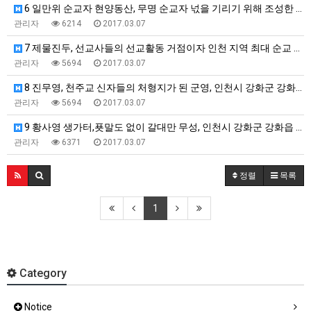
6 일만위 순교자 현양동산, 무명 순교자 넋을 기리기 위해 조성한 현양동…
관리자
6214
2017.03.07
7 제물진두, 선교사들의 선교활동 거점이자 인천 지역 최대 순교 터, …
관리자
5694
2017.03.07
8 진무영, 천주교 신자들의 처형지가 된 군영, 인천시 강화군 강화읍 관…
관리자
5694
2017.03.07
9 황사영 생가터,푯말도 없이 갈대만 무성, 인천시 강화군 강화읍 월곳…
관리자
6371
2017.03.07
정렬
목록
1
Category
Notice