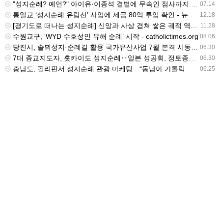
"성지순례? 예언?" 아이유·이종석 결별에 무속인 점사까지..과도한 추측 '눈살' [Oh!쎈 초점] - v.daum.net
07.14
통일교 ‘성지순례 유람선’ 사업에 세금 80억 투입 확인 - 뉴스타파
12.18
[경기도로 떠나는 성지순례] 신앙과 사상 겹쳐 쌓은 궤적 역동하는 도시를 이루다 - v.daum.net
11.28
수원교구, ‘WYD 수호성인 유해 순례’ 시작 - catholictimes.org
08.06
당진시, 솔뫼성지·순례길 활용 국가유산사업 7월 본격 시동 - 밥상뉴스
06.30
7대 종교지도자, 홋카이도 성지순례‥일본 성공회, 정토종과 교류 - btnnews.tv
06.30
충남도, 필리핀서 성지순례 관광 마케팅…“동남아 가톨릭 시장 공략” - newskorea.ne.kr
06.25