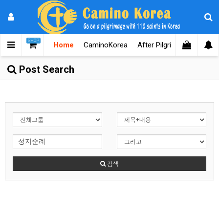
SHOP
Home
CaminoKorea
After Pilgrimages
Know
Post Search
검색