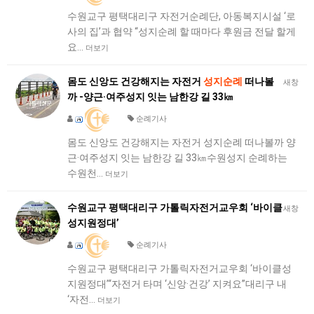
수원교구 평택대리구 자전거순례단, 아동복지시설 ‘로
사의 집’과 협약 “성지순례 할 때마다 후원금 전달 할게
요…
더보기
몸도 신앙도 건강해지는 자전거
성지순례
떠나볼
새창
까 -양근·여주성지 잇는 남한강 길 33㎞
순례기사
몸도 신앙도 건강해지는 자전거 성지순례 떠나볼까 양
근·여주성지 잇는 남한강 길 33㎞수원성지 순례하는
수원천…
더보기
수원교구 평택대리구 가톨릭자전거교우회 ‘바이클
새창
성지원정대’
순례기사
수원교구 평택대리구 가톨릭자전거교우회 ‘바이클성
지원정대’“자전거 타며 ‘신앙·건강’ 지켜요”대리구 내
‘자전…
더보기