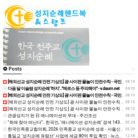
Posts
+
[해외선교·성지순례 안전 기상도] 괌·사이판 물놀이 안전수칙 - 국민일보
08.10
다음 달 이슬람 성지순례 '하지'…"메르스 등 주의해야" - v.daum.net
04.20
[해외선교·성지순례 안전 기상도] 괌·사이판 물놀이 안전수칙 - 국민일보
08.10
[해외선교·성지순례 안전 기상도] 괌·사이판 물놀이 안전수칙 - 국민일보
08.10
[해외선교·성지순례 안전 기상도] 괌·사이판 물놀이 안전수칙 - 국민일보
08.10
관광성지가 된 日 애니메이션의 무대 - 주간조선
08.09
"최애 찾아 떠난다"…한국인, '애니메이션 성지순례' 검색 143% 급증 - 뉴시스
05.24
한국민족종교협의회, 2026 민족종교 성지순례 성료 - 서울신문
05.29
통일교 ‘성지순례 유람선’ 사업에 세금 80억 투입 확인 - 뉴스타파
12.18