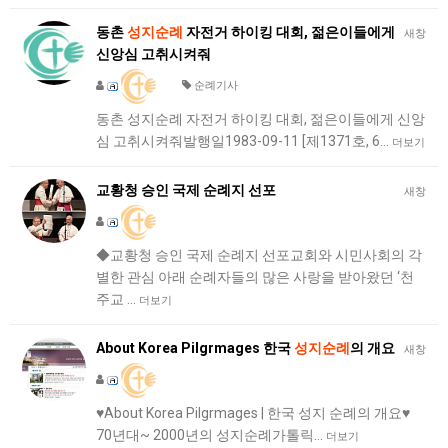
동촌
성지순례
자전거 하이킹 대회, 젊은이들에게
새창
신앙심 고취시켜줘
순례기사
동촌 성지순례 자전거 하이킹 대회, 젊은이들에게 신앙
심 고취시켜줘발행일1983-09-11 [제1371호, 6…
더보기
교황청 승인 국제 순례지 선포
새창
◆교황청 승인 국제 순례지 선포교회와 시민사회의 각
별한 관심 아래 순례자들의 많은 사랑을 받아왔던 ‘천
주교 …
더보기
About Korea Pilgrmages 한국
성지순례
의 개요
새창
♥About Korea Pilgrmages | 한국 성지 순례의 개요♥
70년대~ 2000년의 성지순례가톨릭…
더보기