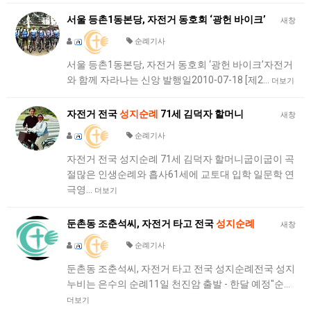
서울 등촌1동본당, 자전거 동호회 ‘광헌 바이크’
새창
순례기사
서울 등촌1동본당, 자전거 동호회 ‘광헌 바이크’자전거
와 함께 자라나는 신앙 발행일2010-07-18 [제2…
더보기
자전거 전국
성지순례
71세 김덕자 할머니
새창
순례기사
자전거 전국 성지순례 71세 김덕자 할머니굽이굽이 곡
절많은 인생순례와 흡사61세에 교토대 입학 일문학 연
극영…
더보기
둔촌동 조춘석씨, 자전거 타고 전국
성지순례
새창
순례기사
둔촌동 조춘석씨, 자전거 타고 전국 성지순례전국 성지
누비는 은수의 순례11일 천진암 출발 - 한달 예정"순…
더보기