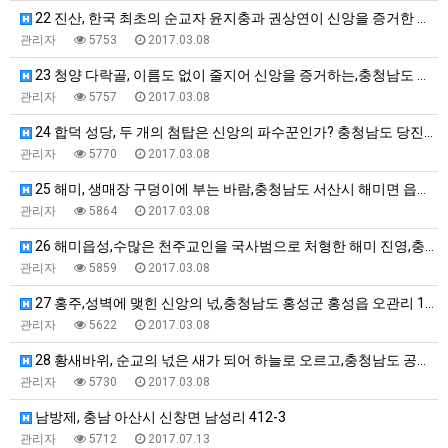
22 진산, 한국 최초의 순교자 윤지충과 권상연이 신앙을 증거한 곳,충청…
관리자
5753
2017.03.08
23 청양 다락골, 이름도 없이 줄지어 신앙을 증거하는,충청남도 청양군 …
관리자
5757
2017.03.08
24 합덕 성당, 두 개의 첨탑은 신앙의 파수꾼인가? 충청남도 당진시…
관리자
5770
2017.03.08
25 해미, 생매장 구덩이에 부는 바람,충청남도 서산시 해미면 읍내리 2…
관리자
5864
2017.03.08
26 해미읍성,수많은 천주교인을 국사범으로 처형한 해미 진영,충청남도 서…
관리자
5859
2017.03.08
27 홍주,성벽에 맺힌 신앙의 넋,충청남도 홍성군 홍성읍 오관리 110-…
관리자
5622
2017.03.08
28 황새바위, 순교의 넋은 새가 되어 하늘로 오르고,충청남도 공주시 금…
관리자
5730
2017.03.08
남방제, 충남 아산시 신창면 남성리 412-3
관리자
5712
2017.07.13