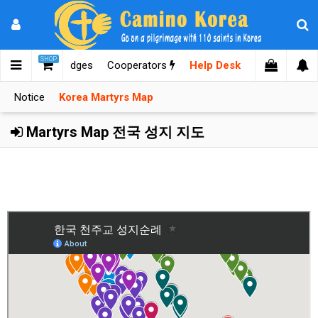
SHOP
mages
Knowledges
Cooperators
Help Desk
Notice
Korea Martyrs Map
Martyrs Map 전국 성지 지도