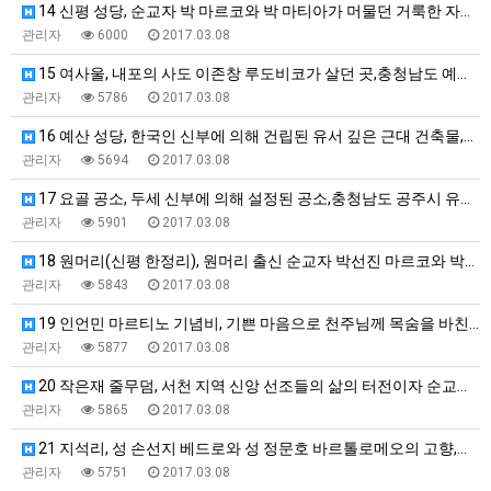
14 신평 성당, 순교자 박 마르코와 박 마티아가 머물던 거룩한 자리,충…
관리자
6000
2017.03.08
15 여사울, 내포의 사도 이존창 루도비코가 살던 곳,충청남도 예산군 신…
관리자
5786
2017.03.08
16 예산 성당, 한국인 신부에 의해 건립된 유서 깊은 근대 건축물,충청…
관리자
5694
2017.03.08
17 요골 공소, 두세 신부에 의해 설정된 공소,충청남도 공주시 유구읍 …
관리자
5901
2017.03.08
18 원머리(신평 한정리), 원머리 출신 순교자 박선진 마르코와 박태진 …
관리자
5843
2017.03.08
19 인언민 마르티노 기념비, 기쁜 마음으로 천주님께 목숨을 바친 순교자…
관리자
5877
2017.03.08
20 작은재 줄무덤, 서천 지역 신앙 선조들의 삶의 터전이자 순교자들의 …
관리자
5865
2017.03.08
21 지석리, 성 손선지 베드로와 성 정문호 바르톨로메오의 고향,충청남도…
관리자
5751
2017.03.08