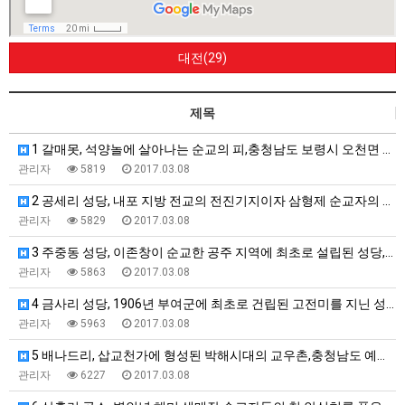
대전(29)
제목
1 갈매못, 석양놀에 살아나는 순교의 피,충청남도 보령시 오천면 영보리 …
관리자
5819
2017.03.08
2 공세리 성당, 내포 지방 전교의 전진기지이자 삼형제 순교자의 안식처,…
관리자
5829
2017.03.08
3 주중동 성당, 이존창이 순교한 공주 지역에 최초로 설립된 성당,충청남…
관리자
5863
2017.03.08
4 금사리 성당, 1906년 부여군에 최초로 건립된 고전미를 지닌 성당,…
관리자
5963
2017.03.08
5 배나드리, 삽교천가에 형성된 박해시대의 교우촌,충청남도 예산군 삽교읍…
관리자
6227
2017.03.08