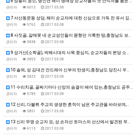
6 상홍리 공소, 병인년 해미 생매장 순교자들의 첫 안식처를 품은 곳,충…
관리자
6013
2017.03.08
7 서산동문동 성당, 해미 순교자에 대한 신심으로 가득 찬 유서 깊은 성…
관리자
5762
2017.03.08
8 서짓골, 갈매못 네 순교성인들이 묻혔던 거룩한 땅,충청남도 보령시 미…
관리자
5838
2017.03.08
9 성거산(소학골), 박해시대의 사목 중심지, 순교자들의 본당 소학골,충…
관리자
5853
2017.03.08
10 솔뫼, 성 김대건 안드레아 신부의 탄생지,충청남도 당진시 우강면 송…
관리자
5823
2017.03.08
11 수리치골, 골짜기마다 신앙의 숨결이 배어 있는,충청남도 공주시 신풍…
관리자
5789
2017.03.08
12 신리, 다블뤼 주교의 생생한 흔적이 남은 주교관을 바라보며,충청남도…
관리자
5851
2017.03.08
13 신리 무명 순교자 묘, 성 손자선 토마스의 선산에서 발견된 무명 순…
관리자
6113
2017.03.08