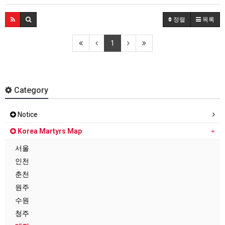
정렬
목록
1
Category
Notice
Korea Martyrs Map
서울
인천
춘천
원주
수원
청주