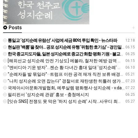
Posts
+
통일교 ‘성지순례 유람선’ 사업에 세금 80억 투입 확인 - 뉴스타파
12.18
현실판 ‘백룸’을 찾아… 공포 성지순례 유행 ‘위험한 호기심’ - 경인일보
06.15
한국 종교지도자들, 일본 성지순례로 종교간 화합·평화 기원 - 불교신문
06.25
[해외선교·성지순례 안전 기상도] 에볼라, 철저한 예방·검역 준수를 - 국민일보
06.15
"엔비디아 기운 받자"…젠슨 황 다녀간 홍대 일대 '성지순례' 열풍 - 진일보
06.10
“순례자들 발 묶일라”···트럼프 이란 공격 재개 직전 보류 배경엔 이슬람 성지순례 ‘하지’ - v.daum.net
05.21
"나치 성지순례 오면 잡는다" 경찰서로 재탄생한 히틀러 생가 - v.daum.net
07.23
국제아시아문화개발협회, 예루살렘 평화행사·성지순례 - v.daum.net
07.22
필리핀서 ‘성지순례 관광’ 홍보 - 충청메시지
06.25
[잇슈 SNS] 전쟁도 못 막은 ‘하지 성지 순례’ 시작…사우디 최고 경계 태세 - KBS 뉴스
05.27