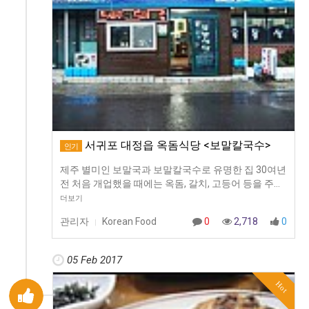
서귀포 대정읍 옥돔식당 <보말칼국수>
인기
제주 별미인 보말국과 보말칼국수로 유명한 집 30여년
전 처음 개업했을 때에는 옥돔, 갈치, 고등어 등을 주…
더보기
관리자
Korean Food
0
2,718
0
|
05 Feb 2017
Hot