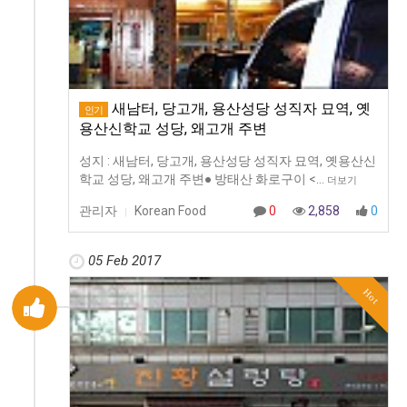
새남터, 당고개, 용산성당 성직자 묘역, 옛
인기
용산신학교 성당, 왜고개 주변
성지 : 새남터, 당고개, 용산성당 성직자 묘역, 옛용산신
학교 성당, 왜고개 주변● 방태산 화로구이 <…
더보기
관리자
Korean Food
0
2,858
0
|
05 Feb 2017
Hot