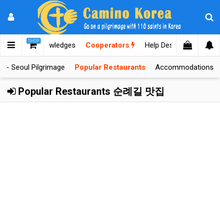
SHOP
lgrimages
Knowledges
Cooperators
Help Desk
r - Seoul Pilgrimage
Popular Restaurants
Accommodations
Popular Restaurants 순례길 맛집