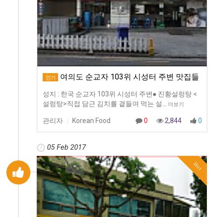
여의도 순교자 103위 시성터 주변 맛집들
인기
성지 : 한국 순교자 103위 시성터 주변● 진황설렁탕 <
설렁탕>직접 담근 김치를 곁들여 먹는 설…
더보기
관리자
Korean Food
0
2,844
0
|
05 Feb 2017
Hot