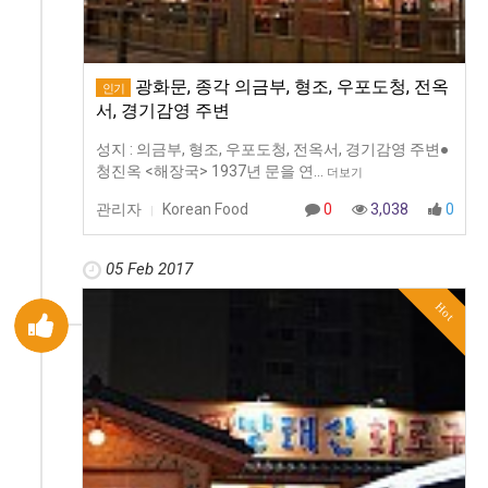
광화문, 종각 의금부, 형조, 우포도청, 전옥
인기
서, 경기감영 주변
성지 : 의금부, 형조, 우포도청, 전옥서, 경기감영 주변●
청진옥 <해장국> 1937년 문을 연…
더보기
관리자
Korean Food
0
3,038
0
|
05 Feb 2017
Hot