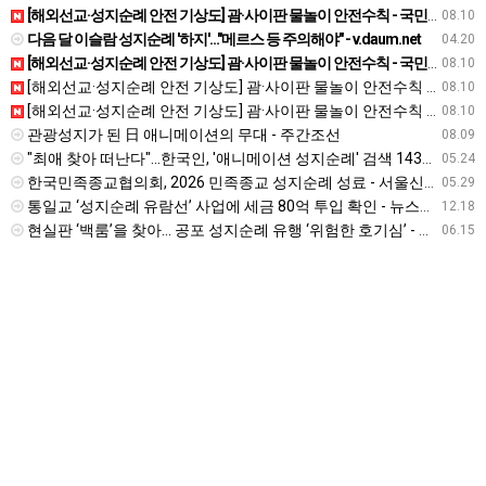
[해외선교·성지순례 안전 기상도] 괌·사이판 물놀이 안전수칙 - 국민일보
08.10
다음 달 이슬람 성지순례 '하지'…"메르스 등 주의해야" - v.daum.net
04.20
[해외선교·성지순례 안전 기상도] 괌·사이판 물놀이 안전수칙 - 국민일보
08.10
[해외선교·성지순례 안전 기상도] 괌·사이판 물놀이 안전수칙 - 국민일보
08.10
[해외선교·성지순례 안전 기상도] 괌·사이판 물놀이 안전수칙 - 국민일보
08.10
관광성지가 된 日 애니메이션의 무대 - 주간조선
08.09
"최애 찾아 떠난다"…한국인, '애니메이션 성지순례' 검색 143% 급증 - 뉴시스
05.24
한국민족종교협의회, 2026 민족종교 성지순례 성료 - 서울신문
05.29
통일교 ‘성지순례 유람선’ 사업에 세금 80억 투입 확인 - 뉴스타파
12.18
현실판 ‘백룸’을 찾아… 공포 성지순례 유행 ‘위험한 호기심’ - 경인일보
06.15