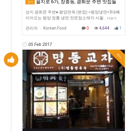
을지로 6가, 장충동, 광화문 주변 맛집들
인기
성지 광희문 주변● 평양면옥 (본점) <평양냉면>3대째
이어오는 평양 정통 냉면 전문점소재지 서울…
더보기
관리자
Korean Food
0
4,644
1
|
05 Feb 2017
Hot