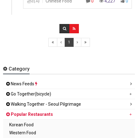
관리자
Chinese Food
0
4,227
0
|
1
Category
News Feeds
Go Together(bicycle)
Walking Together - Seoul Pilgrimage
Popular Restaurants
Korean Food
Western Food