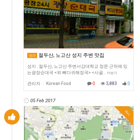
절두산, 노고산 성지 주변 맛집
인기
성지 : 절두산, 노고산 주변서강대학교 정문 근처에 있
는광장순대국 <위 뼈다귀해장국> <사골…
더보기
관리자
Korean Food
0
3,883
0
|
05 Feb 2017
Hot