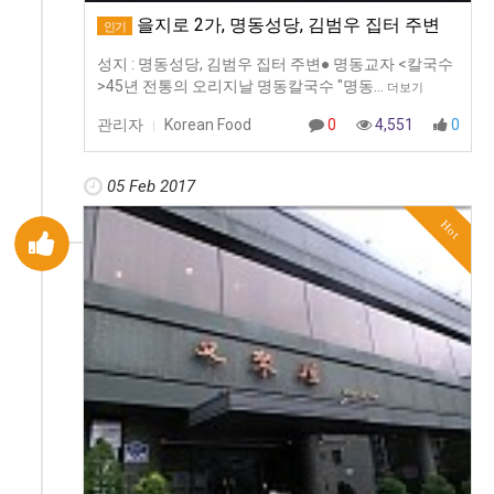
을지로 2가, 명동성당, 김범우 집터 주변
인기
성지 : 명동성당, 김범우 집터 주변● 명동교자 <칼국수
>45년 전통의 오리지날 명동칼국수 "명동…
더보기
관리자
Korean Food
0
4,551
0
|
05 Feb 2017
Hot