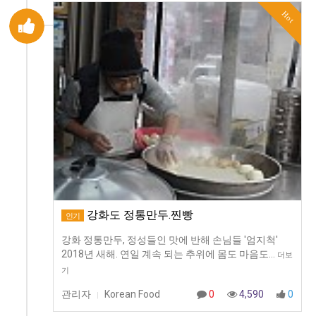
Hot
강화도 정통만두.찐빵
인기
강화 정통만두, 정성들인 맛에 반해 손님들 '엄지척'​​
2018년 새해. 연일 계속 되는 추위에 몸도 마음도…
더보
기
관리자
Korean Food
0
4,590
0
|