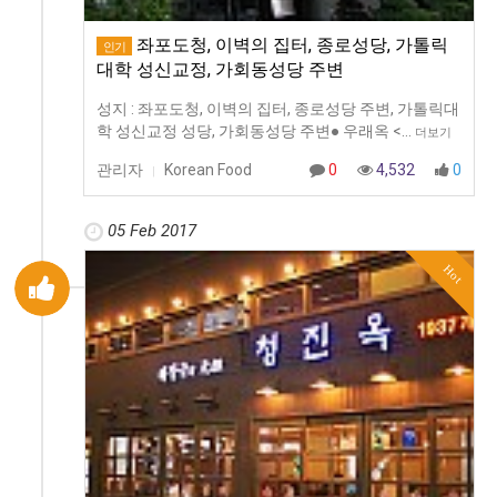
좌포도청, 이벽의 집터, 종로성당, 가톨릭
인기
대학 성신교정, 가회동성당 주변
성지 : 좌포도청, 이벽의 집터, 종로성당 주변, 가톨릭대
학 성신교정 성당, 가회동성당 주변● 우래옥 <…
더보기
관리자
Korean Food
0
4,532
0
|
05 Feb 2017
Hot