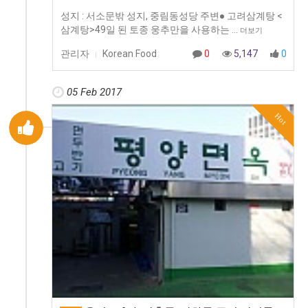
성지 : 서소문밖 성지, 중림동성당 주변● 고려삼계탕 <
삼계탕>49일 된 토종 웅추만을 사용하는 …
더보기
관리자
Korean Food
0
5,147
0
|
05 Feb 2017
Hot