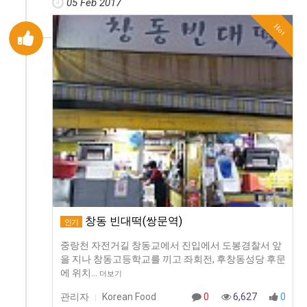
05 Feb 2017
Hot
창동 빈대떡(쌍문역)
인기
중랑천 자전거길 창동교에서 진입에서 도봉경찰서 앞
을 지나 창동고등학교를 끼고 좌회전, 후창동성당 후문
에 위치…
더보기
관리자
Korean Food
0
6,627
0
|