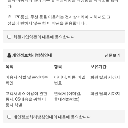
몰과 이용자의 권리·의무 및 책임사항을 규정함을 목적으로 합니
다.
※「PC통신, 무선 등을 이용하는 전자상거래에 대해서도 그
성질에 반하지 않는 한 이 약관을 준용합니다.」
회원가입약관의 내용에 동의합니다.
제2조 정의
"몰" 이란 "회사"가 재화 또는 용역(이하 "재화 등" 이라 함)
을 이용자에게 제공하기 위하여 컴퓨터등 정보통신설비를
개인정보처리방침안내
전문보기
이용하여 재화 등을 거래할 수 있도록 설정한 가상의
영업장을 말하며, 아울러 사이버몰을 운영하는 사업자의
목적
항목
보유기간
의미로도 사용합니다.
이용자 식별 및 본인여부
아이디, 이름, 비밀
회원 탈퇴 시까지
"이용자"란 "몰"에 접속하여 이 약관에 따라 "몰"이
확인
번호
제공하는 서비스를 받는 회원 및 비회원을 말합니다.
'회원'이라 함은 “몰”에 회원등록을 한 자로서, 계속적으로
고객서비스 이용에 관한
연락처 (이메일,
회원 탈퇴 시까지
"몰"이 제공하는 서비스를 이용할 수 있는 자를 말합니다.
통지, CS대응을 위한 이
휴대전화번호)
'비회원'이라 함은 회원에 가입하지 않고 "몰"이 제공하는
용자 식별
서비스를 이용하는 자를 말합니다.
개인정보처리방침안내의 내용에 동의합니다.
제3조 약관 등의 명시와 설명 및 개정