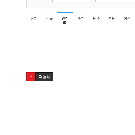
전체
서울
인천
춘천
원주
수원
청주
(0)
검색