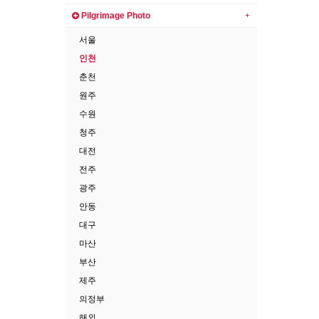
Pilgrimage Photo
서울
인천
춘천
원주
수원
청주
대전
전주
광주
안동
대구
마산
부산
제주
의정부
해외