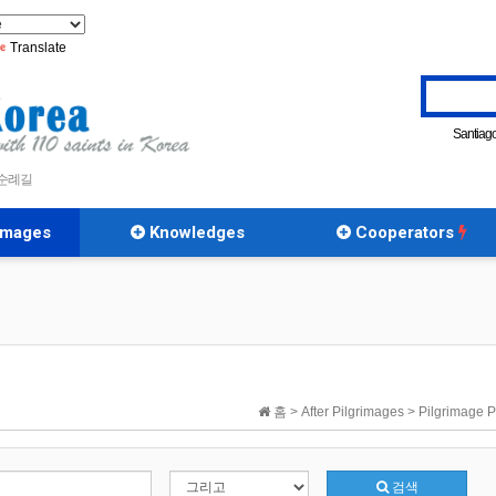
Translate
Santiag
|
 순례길
rimages
Knowledges
Cooperators
홈 > After Pilgrimages > Pilgrimage
검색