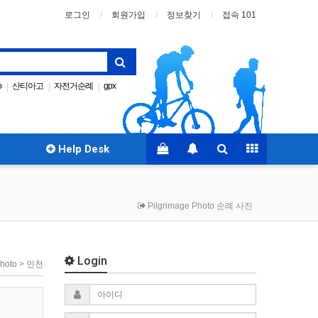
로그인
회원가입
정보찾기
접속 101
o
산티아고
자전거순례
gpx
|
|
|
까미노코리아
성지순례
|
Help Desk
Pilgrimage Photo 순례 사진
Login
 Photo > 인천