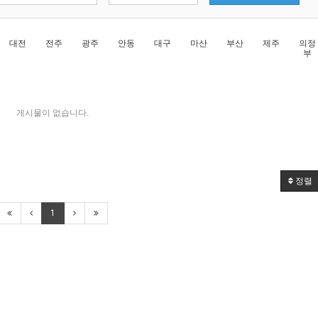
대전
전주
광주
안동
대구
마산
부산
제주
의정
부
게시물이 없습니다.
정렬
1