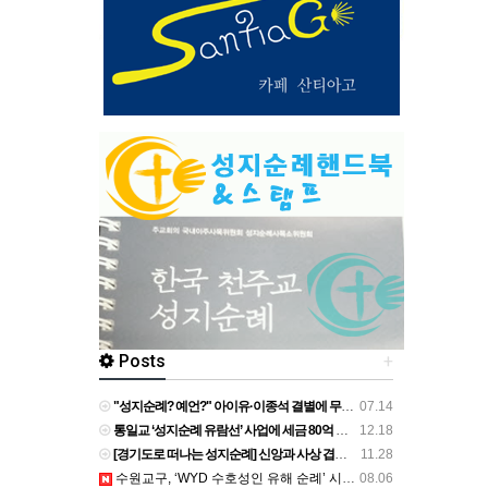
Posts
+
"성지순례? 예언?" 아이유·이종석 결별에 무속인 점사까지..과도한 추측 '눈살' [Oh!쎈 초점] - v.daum.net
07.14
통일교 ‘성지순례 유람선’ 사업에 세금 80억 투입 확인 - 뉴스타파
12.18
[경기도로 떠나는 성지순례] 신앙과 사상 겹쳐 쌓은 궤적 역동하는 도시를 이루다 - v.daum.net
11.28
수원교구, ‘WYD 수호성인 유해 순례’ 시작 - catholictimes.org
08.06