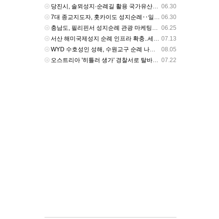
당진시, 솔뫼성지·순례길 활용 국가유산사업 7월 본격 시동 - 밥상뉴스
06.30
7대 종교지도자, 홋카이도 성지순례‥일본 성공회, 정토종과 교류 - btnnews.tv
06.30
충남도, 필리핀서 성지순례 관광 마케팅…“동남아 가톨릭 시장 공략” - newskorea.ne.kr
06.25
서산 해미국제성지 순례 인프라 확충..세계청년대회 준비 - 티제이비
07.13
WYD 수호성인 성해, 수원교구 순례 나섰다 - cpbc News
08.05
오스트리아 '히틀러 생가' 경찰서로 탈바꿈…'나치 성지순례' 차단 - v.daum.net
07.22