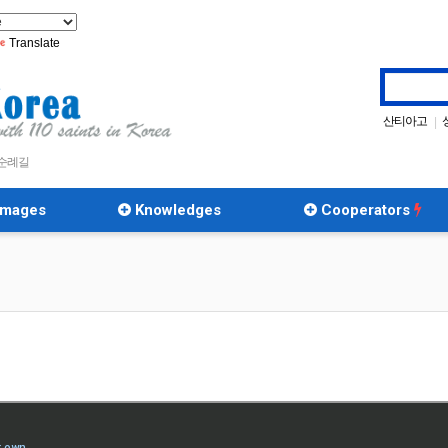
Translate
산티아고
|
 순례길
rimages
Knowledges
Cooperators