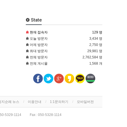
State
현재 접속자
129 명
오늘 방문자
3,434 명
어제 방문자
2,750 명
최대 방문자
29,981 명
전체 방문자
2,762,584 명
전체 게시물
1,568 개
성지순례 뉴스
이용안내
1:1문의하기
모바일버전
50-5329-1114
Fax :
050-5328-1114