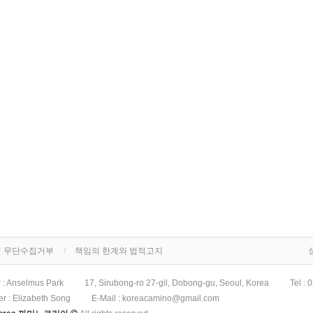
 무단수집거부
책임의 한계와 법적고지
r : Anselmus Park
17, Sirubong-ro 27-gil, Dobong-gu, Seoul, Korea
Tel :
0
er : Elizabeth Song
E-Mail :
koreacamino@gmail.com