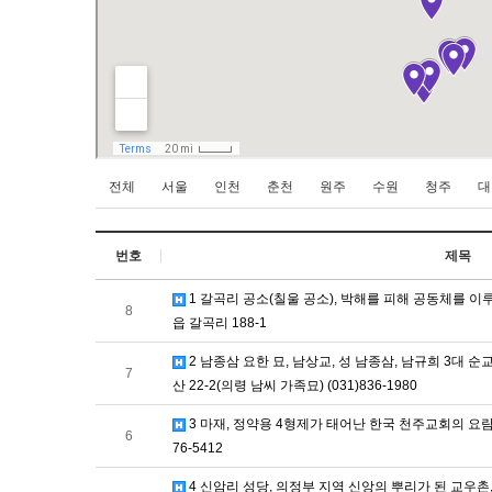
전체
서울
인천
춘천
원주
수원
청주
대
번호
제목
1 갈곡리 공소(칠울 공소), 박해를 피해 공동체를 이
8
읍 갈곡리 188-1
2 남종삼 요한 묘, 남상교, 성 남종삼, 남규희 3대
7
산 22-2(의령 남씨 가족묘) (031)836-1980
3 마재, 정약용 4형제가 태어난 한국 천주교회의 요람,
6
76-5412
4 신암리 성당, 의정부 지역 신앙의 뿌리가 된 교우촌, 경