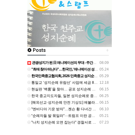
Posts
+
관광성지가 된 日 애니메이션의 무대 - 주간조선
08.09
"최애 찾아 떠난다"…한국인, '애니메이션 성지순례' 검색 143% 급증 - 뉴시스
05.24
한국민족종교협의회, 2026 민족종교 성지순례 성료 - 서울신문
05.29
통일교 ‘성지순례 유람선’ 사업에 세금 80억 투입 확인 - 뉴스타파
12.18
현실판 ‘백룸’을 찾아… 공포 성지순례 유행 ‘위험한 호기심’ - 경인일보
06.15
한국 종교지도자들, 일본 성지순례로 종교간 화합·평화 기원 - 불교신문
06.25
[해외선교·성지순례 안전 기상도] 에볼라, 철저한 예방·검역 준수를 - 국민일보
06.15
"엔비디아 기운 받자"…젠슨 황 다녀간 홍대 일대 '성지순례' 열풍 - 진일보
06.10
“순례자들 발 묶일라”···트럼프 이란 공격 재개 직전 보류 배경엔 이슬람 성지순례 ‘하지’ - v.daum.net
05.21
"나치 성지순례 오면 잡는다" 경찰서로 재탄생한 히틀러 생가 - v.daum.net
07.23