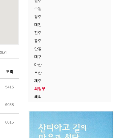
원주
수원
청주
대전
전주
광주
안동
해외
대구
마산
조회
부산
제주
5415
의정부
해외
6038
6015