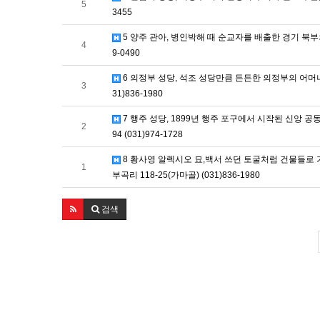
5
3455
5 양주 관아, 병인박해 때 순교자를 배출한 경기 북부의 
4
9-0490
6 의정부 성당, 석조 성당만큼 든든한 의정부의 어머니 
3
31)836-1980
7 행주 성당, 1899년 행주 포구에서 시작된 신앙 공
2
94 (031)974-1728
8 황사영 알렉시오 묘,백서 쓰던 토굴처럼 건물들로 
1
부곡리 118-25(가마골) (031)836-1980
검색