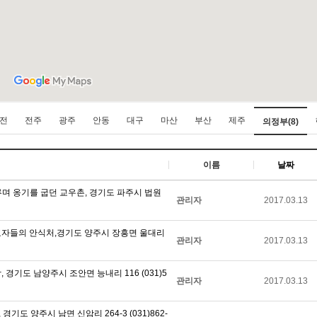
전
전주
광주
안동
대구
마산
부산
제주
의정부(8)
이름
날짜
루며 옹기를 굽던 교우촌, 경기도 파주시 법원
관리자
2017.03.13
 순교자들의 안식처,경기도 양주시 장흥면 울대리
관리자
2017.03.13
 경기도 남양주시 조안면 능내리 116 (031)5
관리자
2017.03.13
기도 양주시 남면 신암리 264-3 (031)862-