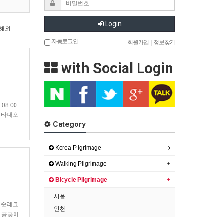
Login
해외
자동로그인
회원가입
|
정보찾기
with Social Login
8:00
한선타대오
Category
으로 점
Korea Pilgrimage
Walking Pilgrimage
Bicycle Pilgrimage
서울
늘 순례코
인천
는 공곶이