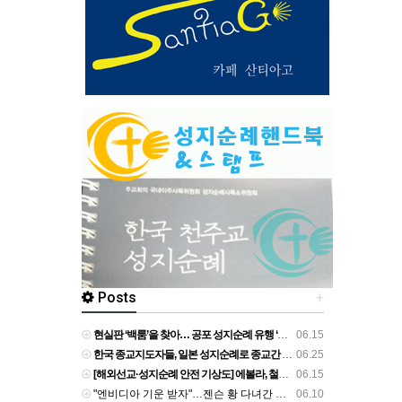
Posts
+
현실판 ‘백룸’을 찾아… 공포 성지순례 유행 ‘위험한 호기심’ - 경인일보
06.15
한국 종교지도자들, 일본 성지순례로 종교간 화합·평화 기원 - 불교신문
06.25
[해외선교·성지순례 안전 기상도] 에볼라, 철저한 예방·검역 준수를 - 국민일보
06.15
"엔비디아 기운 받자"…젠슨 황 다녀간 홍대 일대 '성지순례' 열풍 - 진일보
06.10