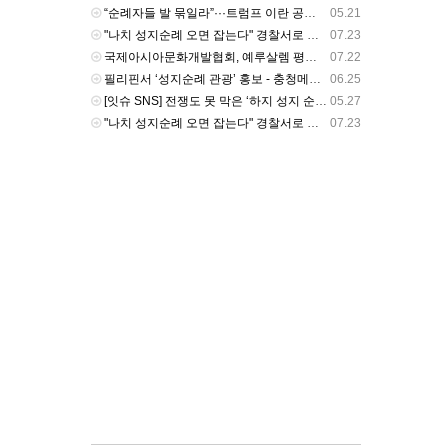
“순례자들 발 묶일라”···트럼프 이란 공격 재개 직전 보류 배경엔 이슬람 성지순례 ‘하지’ - v.daum.net
05.21
"나치 성지순례 오면 잡는다" 경찰서로 재탄생한 히틀러 생가 - v.daum.net
07.23
국제아시아문화개발협회, 예루살렘 평화행사·성지순례 - v.daum.net
07.22
필리핀서 ‘성지순례 관광’ 홍보 - 충청메시지
06.25
[잇슈 SNS] 전쟁도 못 막은 ‘하지 성지 순례’ 시작…사우디 최고 경계 태세 - KBS 뉴스
05.27
"나치 성지순례 오면 잡는다" 경찰서로 재탄생한 히틀러 생가 - v.daum.net
07.23