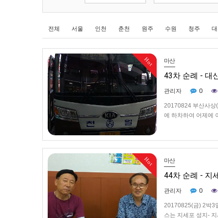
전체
서울
인천
춘천
원주
수원
청주
대
Hot
마산
43차 순례 - 
0
관리자
20170824 부산사
에 하차하여 어제에 
묘, 진주 사봉성지-
프하여 거제 옥포 …
Hot
마산
44차 순례 - 
0
관리자
20170825(금) 
스는 지세포 성지- 지