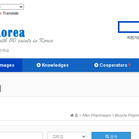
Translate
자전거
|
 순례길
rimages
Knowledges
Cooperators
례
홈 > After Pilgrimages > Bicycle Pilg
검색