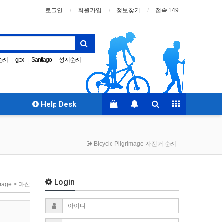
로그인
회원가입
정보찾기
접속 149
순례
gpx
Santiago
성지순례
|
|
|
산티아고
까미노코리아
|
Help Desk
Bicycle Pilgrimage 자전거 순례
Login
rimage > 마산