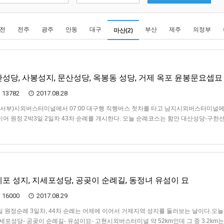
전
전주
광주
안동
대구
부산
제주
의정부
마산(2)
대산성당, 사봉성지, 문산성당, 옥봉동 성당, 거제 옥포 윤봉문요셉묘
13782
2017.08.28
상(서부)시외버스터미널에서 07:00 대구행 직행버스 첫차를 타고 남지시외버스터미널에 0
이어 원정 2박3일 2일차 43차 순례를 개시한다. 오늘 순례코스는 함안 대산성당-구
 문산성당- 옥봉동 성당 그리고 진주성, 진주시외버스터미널에서 버스를 타고 거제 고현
지세포 성지, 지세포성당, 공곶이 순례길, 동정녀 유섬이 묘
16000
2017.08.29
2박3일 원정순례 3일차, 44차 순례는 어제에 이어서 거제지역 성지를 둘러보는 날이다.오
세포성당- 공곶이 순례길- 유섬이묘- 고현시외버스터미널 약 52km인데 그 중 3.2km