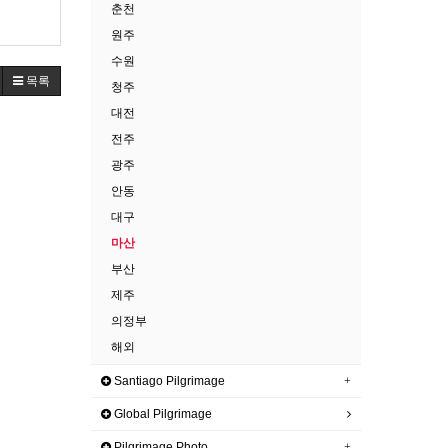
춘천
고 해서
원주
수원
목록
청주
대전
전주
광주
안동
대구
마산
부산
제주
의정부
해외
Santiago Pilgrimage
Global Pilgrimage
Pilgrimage Photo