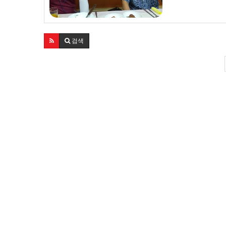
수목원 도보 순례길이
시원한 복국…
검색