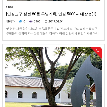
China
[연길교구 설정 80돌 특별기획] 연길 5000㎞ 대장정(1)
0
6965
2017.02.04
관리자
옛 영광 재현 향한 새로운 복음화 꿈꾸다▲ '간도의 로마'로 불리는 팔도구
주민들의 신앙적 자부심은 대단히 강하다. 마침 성당에서 평일미사를 마치
고 골목을 내려오는 할머니들을 만나 그 푸근하고 환한 표정을 포착할 수 있
었다.▲ 연변대 과학기술대에서 바라본 연길시 전경. 몇년 전만해도 낮은 평
집이 대부분이던 연길시는 이제 스카이라인을 형성할 정도로 층집(고층…
Hot