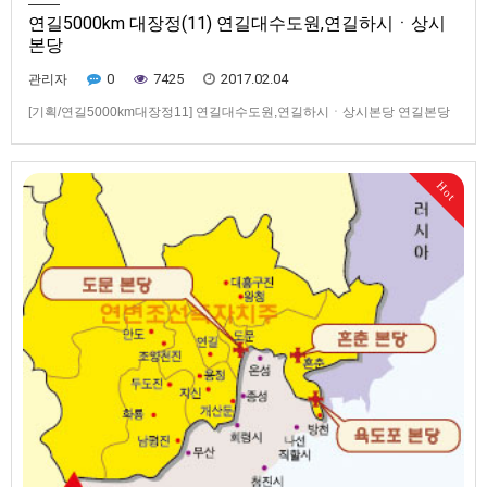
연길5000km 대장정(11) 연길대수도원,연길하시ㆍ상시
본당
0
7425
2017.02.04
관리자
[기획/연길5000km대장정11] 연길대수도원,연길하시ㆍ상시본당 연길본당
재건 28돌 맞아, 현재 500여 명 공동체... 연길교구 복음화 요람이던 대수도
원과 성당 흔적도 없어... 연길상시성당 1946년 폐쇄하고 현재 그 터에 학교
들어서 국자가(局子街, 쥐쯔지에)에 들어섰다. 현 연길(延吉, 옌지)시 중심가
Hot
이자 옛 이름인 국자가는 높게 솟아오른 빌딩 숲…