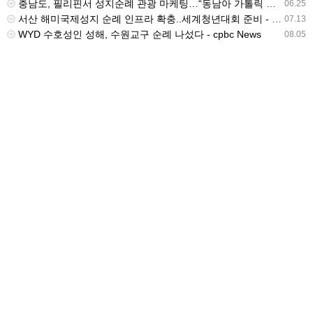
충남도, 필리핀서 성지순례 관광 마케팅…“동남아 가톨릭 시장 공략” - newskorea.ne.kr
06.25
서산 해미국제성지 순례 인프라 확충..세계청년대회 준비 - 티제이비
07.13
WYD 수호성인 성해, 수원교구 순례 나섰다 - cpbc News
08.05