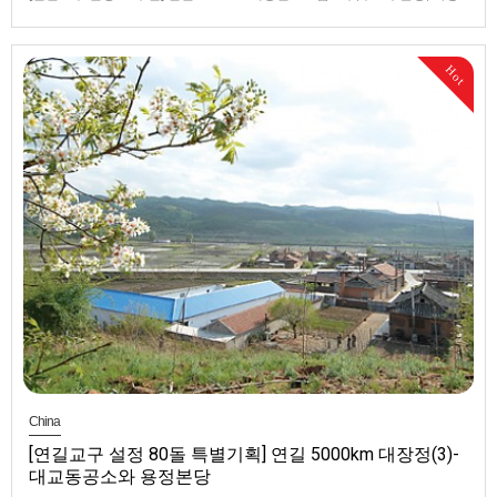
본당, 남평수용소 ▲ 삼도구,두도구본당 위치도▲ 옛 두도구성당과 해성학
교가 자리했던 신흥소학교. 운동장 맞은편 백양나무 오른쪽에 성당이 위치
했고, 해성학교는 앞쪽에 있었다.▲ 옛 삼도구성당의 터전은 현재 농기계 제
Hot
작 전문회사인 건덕공정기계제조 유한공사로 변해있다.▲ …
China
[연길교구 설정 80돌 특별기획] 연길 5000km 대장정(3)-
대교동공소와 용정본당