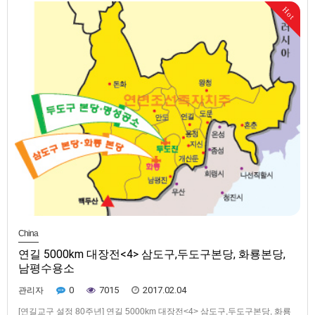
어 위치했던 용두레 우물가에서 윤오복 마리아 할머니가 두 손을 모…
Hot
China
연길 5000km 대장전<4> 삼도구,두도구본당, 화룡본당,
남평수용소
0
7015
2017.02.04
관리자
[연길교구 설정 80주년] 연길 5000km 대장전<4> 삼도구,두도구본당, 화룡