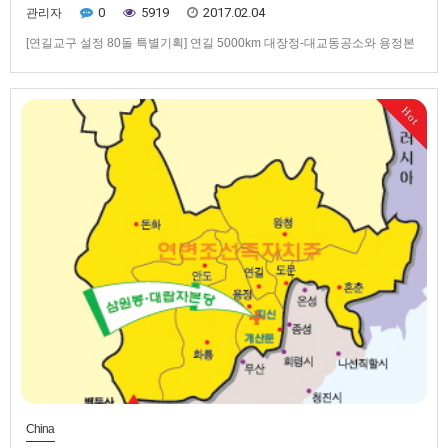
0
5919
2017.02.04
관리자
[연길교구 설정 80돌 특별기획] 연길 5000km 대장정-대교동공소와 용정본
당 ▲ 현 용정시 지신진 신화촌에 자리한 대교동공소터. 앞쪽 파란 기와집과
오른쪽 기와집 한 채 사이에 대교동공소가 자리했으며, 오른쪽 기와집 기와
는 허문 공소 기와를 다시 재활용했다고▲ 용정본당과 용정상시본당이 연이
Hot
어 위치했던 용두레 우물가에서 윤오복 마리아 할머니가 두 손을 모…
China