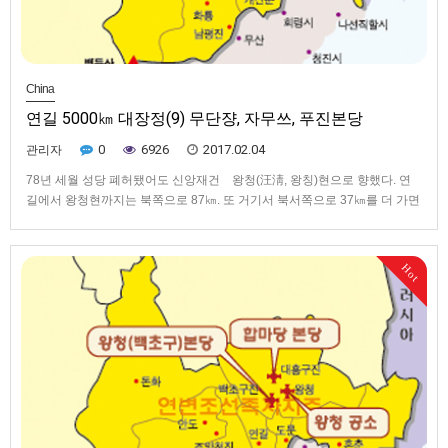
China
연길 5000㎞ 대장정(9) 무단쟝, 자무쓰, 푸진본당
0
6926
2017.02.04
관리자
78년 세월 성당 폐허됐어도 신앙재건 왕청(汪淸, 왕칭)현으로 향했다. 연
길에서 왕청현까지는 북쪽으로 87㎞. 또 거기서 북서쪽으로 37㎞를 더 가면
대흥구(大興溝, 따씽꺼우)진이 나온다. 그 대흥구진 북합마당(北蛤 벌레충
+莫塘, 베이하마탕)에 성당이 세워져 있다. 지난 6월 23일 명월구(明月溝, 밍
웨꺼우)성당이 재개발로 허물어짐에 따라 합마당성당은 연길…
Hot