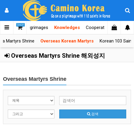
SHOP
orea
After Pilgrimages
Knowledges
Cooperators
Help D
ea Martyrs Shrine
Overseas Korean Martyrs
Korean 103 Saint
Overseas Martyrs Shrine 해외성지
Overseas Martyrs Shrine
검색