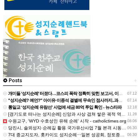
Posts
+
개미들 '성지순례' 터졌다…코스피 폭락 정확히 맞힌 보고서, 이번엔 "지금 사야" - 네이트
07.12
"성지순례? 예언?" 아이유·이종석 결별에 무속인 점사까지..과도한 추측 '눈살' [Oh!쎈 초점] - v.daum.net
07.14
통일교 ‘성지순례 유람선’ 사업에 세금 80억 투입 확인 - 뉴스타파
12.18
[경기도로 떠나는 성지순례] 신앙과 사상 겹쳐 쌓은 궤적 역동하는 도시를 이루다 - v.daum.net
11.28
수원교구, ‘WYD 수호성인 유해 순례’ 시작 - catholictimes.org
08.06
당진시, 솔뫼성지·순례길 활용 국가유산사업 7월 본격 시동 - 밥상뉴스
06.30
7대 종교지도자, 홋카이도 성지순례‥일본 성공회, 정토종과 교류 - btnnews.tv
06.30