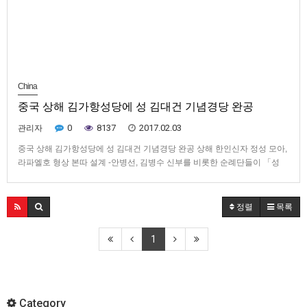
China
중국 상해 김가항성당에 성 김대건 기념경당 완공
0
8137
2017.02.03
관리자
중국 상해 김가항성당에 성 김대건 기념경당 완공 상해 한인신자 정성 모아,
라파엘호 형상 본따 설계 -안병선, 김병수 신부를 비롯한 순례단들이 「성
김대건 기념 경당」 앞에 세워진 김대건 신부 성인상과 함께 기념촬영했다.
성 김대건 신부가 사제품을 받은 중국 상해 김가항(金家巷)성당에 「성 김대
건 기념 경당」이 들어섰다.중국 상해 한인본당(주임=김병수 신부,…
정렬
목록
1
Category