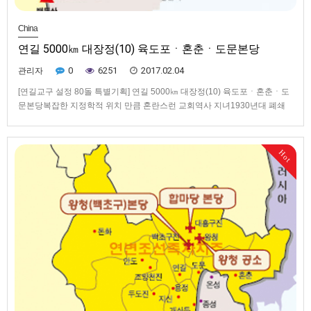
China
연길 5000㎞ 대장정(10) 육도포ㆍ혼춘ㆍ도문본당
0
6251
2017.02.04
관리자
[연길교구 설정 80돌 특별기획] 연길 5000㎞ 대장정(10) 육도포ㆍ혼춘ㆍ도
문본당복잡한 지정학적 위치 만큼 혼란스런 교회역사 지녀1930년대 폐쇄
된 육도포성당, 흔적없이 벌판만 화려했던 과거 혼춘성당은 현재 500여 명
공동체도문성당 터도 개발에 사라져…공소가 명맥 이어조ㆍ중ㆍ러 3국 국
경이 한눈에 내려다보이는 방천(防川, 팡촨)에 선다. 도문(圖們, …
Hot