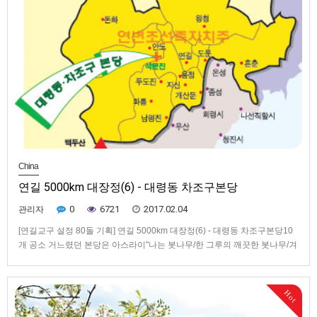
China
연길 5000km 대장정(6) - 대령동 차조구본당
0
6721
2017.02.04
관리자
[연길교구 설정 80돌 기획] 연길 5000km 대장정(6) - 대령동 차조구본당10
개 공소 거느렸던 본당은 아스라이"나는 봇나무/한 그루의 깨끗한 봇나무/겨
레의 족속으로 태여난/하아얀 아들이다."(김파 시인의 '나는 봇나무'에
서) '덥석 껴안으면 한 방울 눈물로 흐를' 백두산으로 향하는 길엔 봇나무
('자작나무'의 북녘 사투리)가 장관을 이룬다. 백두를 껴…
Hot