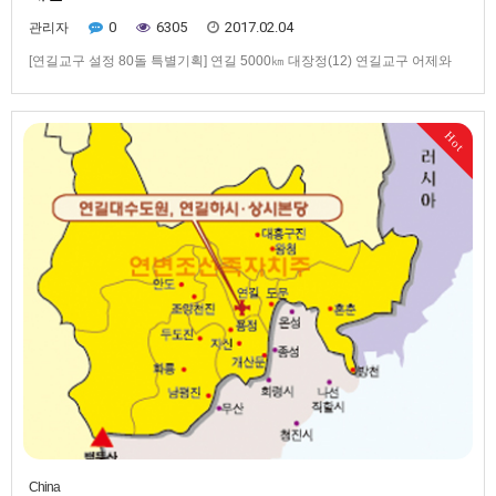
0
6305
2017.02.04
관리자
[연길교구 설정 80돌 특별기획] 연길 5000㎞ 대장정(12) 연길교구 어제와
오늘, 그리고 내일간도교회,그 생명력 꽃피워 영원하라!김영렬 감도교회 사
상 첫 세례자로 신앙기초 다져연길교구 1945년 당시 19개 본당 지린교구에
병합 내전과 문화혁명에도 살아남은 간도교회 이제 새 복음화의 길로▲ '간
Hot
도의 로마'로 불리는 팔도구공소에서 종소리가 울려 퍼진다.…
China