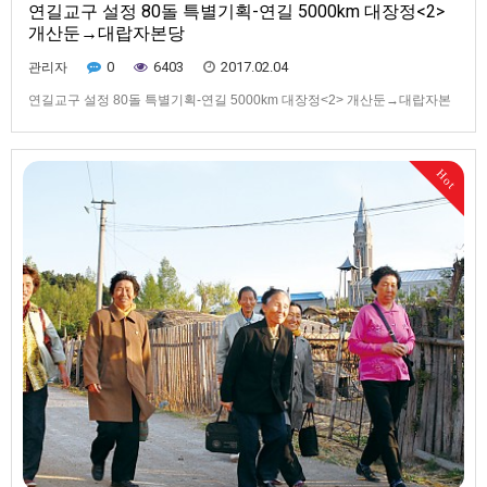
연길교구 설정 80돌 특별기획-연길 5000km 대장정<2>
개산둔→대랍자본당
0
6403
2017.02.04
관리자
연길교구 설정 80돌 특별기획-연길 5000km 대장정<2> 개산둔→대랍자본
당 ▲ 연길교구 삼원봉,대랍자본당 위치도▲ 서로 1~2㎞ 남짓 떨어져 있는
삼원봉성당터와 대랍자성당터, 그리고 두 마을 전경. 사진 왼쪽 아래마을이
삼원봉본당이 있던 터이고, 오른쪽 윗마을이 대랍자본당이 위치해 있던 자
Hot
리다.▲ 김영렬의 첫 선교지 호천포는 현재 개산둔진 회…