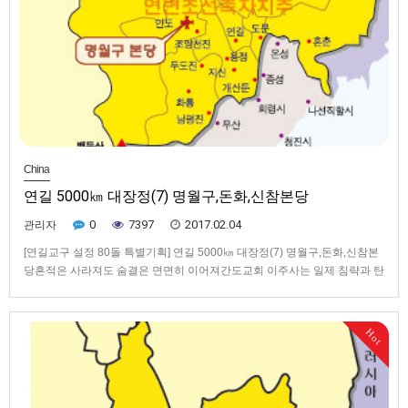
China
연길 5000㎞ 대장정(7) 명월구,돈화,신참본당
0
7397
2017.02.04
관리자
[연길교구 설정 80돌 특별기획] 연길 5000㎞ 대장정(7) 명월구,돈화,신참본
당흔적은 사라져도 숨결은 면면히 이어져간도교회 이주사는 일제 침략과 탄
압을 피해 '가나안(탈출 3,8)'을 찾아가는 신앙 여정이었다. 기도와 눈물, 기
쁨으로 세워진 공동체도 그러나 해방과 내전, 박해, 문화혁명과 함께 세월 속
으로 사라져갔다. 명월구(明月溝, 밍웨꺼우)성당은 그…
Hot