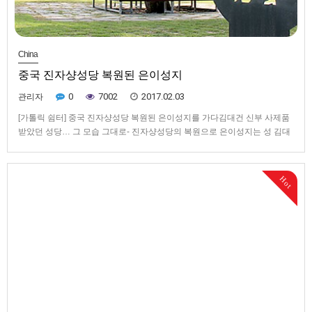
China
중국 진자샹성당 복원된 은이성지
0
7002
2017.02.03
관리자
[가톨릭 쉼터] 중국 진자샹성당 복원된 은이성지를 가다김대건 신부 사제품
받았던 성당… 그 모습 그대로- 진자샹성당의 복원으로 은이성지는 성 김대
건 신부의 세례성사와 성품성사를 동시에 기념할 수 있는 공간으로 거듭났
다. 사진은 김대건 성인의 세례터에 세워진 조형물. 왼편으로 진자샹성당을
복원한 성지의 새 성당이 보인다.- 은이성지 새 성당 내부 전경. 진자…
Hot