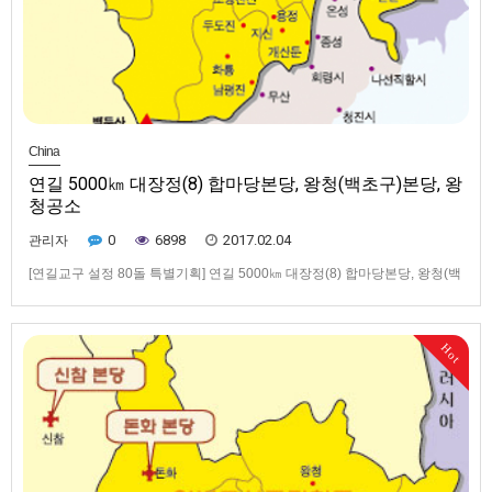
China
연길 5000㎞ 대장정(8) 합마당본당, 왕청(백초구)본당, 왕
청공소
0
6898
2017.02.04
관리자
[연길교구 설정 80돌 특별기획] 연길 5000㎞ 대장정(8) 합마당본당, 왕청(백
초구)본당, 왕청공소78년 세월 성당 폐허됐어도 신앙재건 왕청(汪淸, 왕
칭)현으로 향했다. 연길에서 왕청현까지는 북쪽으로 87㎞. 또 거기서 북서쪽
으로 37㎞를 더 가면 대흥구(大興溝, 따씽꺼우)진이 나온다. 그 대흥구진 북
Hot
합마당(北蛤 벌레충+莫塘, 베이하마탕)에 성당이 세워…