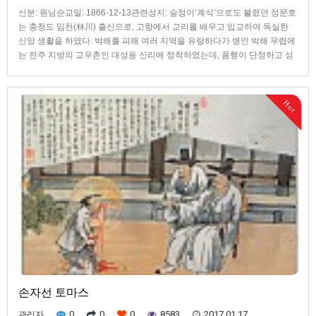
신분: 원님순교일: 1866-12-13관련성지: 숲정이‘계식’으로도 불렸던 정문호
는 충청도 임천(林川) 출신으로, 고향에서 교리를 배우고 입교하여 독실한
신앙 생활을 하였다. 박해를 피해 여러 지역을 유랑하다가 병인 박해 무렵에
는 전주 지방의 교우촌인 대성동 신리에 정착하였는데, 품행이 단정하고 성
품이 강직하여 교우들뿐 아니라 다른 이들에게도 평판이 좋았다. 1866년 12
월 초 사람을 시켜 전주 감영의 동태를 살피게 하였지만, 미처 소식이 돌아오
기도 전에 손선지, 한재권 등과 함께 체포된 뒤 12월 13일에 5명의 교우와
Hot
함께 전주 서문 밖 숲정이에서 참수되어 66세의 나이로 순교하였다. 그는 형
장에 끌려가면서도 “오늘 우리는 천국으로 과거 보러 가는 날이다. 오늘은
정말 기뻐해야 할 날이다." 하며 진심으로 순교를 기뻐하였다고 한다.
손자선 토마스
0
0
0
8583
2017.01.17
관리자