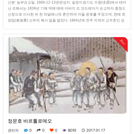
신분: 농부순교일: 1866-12-13관련성지: 숲정이경기도 수원(水原)에서 태어
난 조화서는 1839년 기해 박해 때에 아버지 조 안드레아가 순교하자 충청도
신창으로 이사한 뒤 한 막달레나와 혼인하여 아들 윤호를 두었으며, 한때 최
양업(崔良業) 신부의 복사 일을 맡았다. 1864년에 전주 지역의 교우촌인 성
지동으로 이사하였고, 아내가 죽은 뒤 김 수산나와 재혼하였다. 1866년 병
인 박해가 일어나자 12월 5일 아들 윤호, 이명서, 정원지 등과 함께 체포되어
전주 감영 전면옥에 갇혔는데, 부자가 옥에서 순교를 다짐하며 서로 격려하
Hot
였다. 아들과 함께 예닐곱 차례의 신문을 받은 조화서는 후손이 끊기는 것을
염려하는 척하며 배교를 권유하는 관장의 유혹을 뿌리치고, 12월 13일 5명
의 교우와 함께 전주 서문 밖 숲정이에서 참수형을 받아 52세의 나이로 순교
하였다.
정문호 바르톨로메오
0
0
0
8293
2017.01.17
관리자