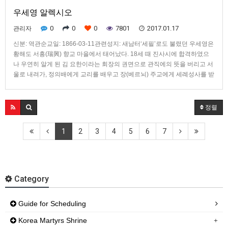
우세영 알렉시오
0
0
0
7801
2017.01.17
관리자
신분: 역관순교일: 1866-03-11관련성지: 새남터‘세필’로도 불렸던 우세영은
황해도 서흥(瑞興) 향교 마을에서 태어났다. 18세 때 진사시에 합격하였으
나 우연히 알게 된 김 요한이라는 회장의 권면으로 관직에의 뜻을 버리고 서
울로 내려가, 정의배에게 교리를 배우고 장(베르뇌) 주교에게 세례성사를 받
았다. 그 뒤 부모의 반대를 인내와 열정으로 참아 내어 가족들을 입교시키고
신앙 생활을 위해 평안도 논재로 이사했다. 1866년 병인 박해가 일어나자 2
월 16일 이웃 마을인 고둔리 공소에서 유정률 등 5명의 교우와 함께 체포되
정렬
었으나 평양 감영에서 혹독한 고문에 못 이겨 배교하고 석방되었다. 그러나
곧 배교한 것을 후회하고 서울로 내려가 스승 정의배를 만나러 갔다가, 이미
1
2
3
4
5
6
7
체포된 정의배의 집을 지키고 있던 포졸들에게 자수하였다. 같은 해 3월 11
일 푸르티에 신부,프티니콜라 신부, 스승 정의배와 함께 새남터에서 군문효
수형을 받고 22세의 젊은 나이로 순교하였다.
Category
Guide for Scheduling
Korea Martyrs Shrine