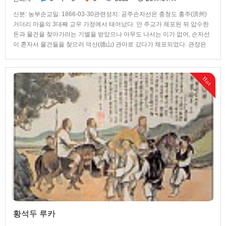
신분: 농부순교일: 1866-03-30관련성지: 공주손자선은 충청도 홍주(洪州)
거더리 마을의 3대째 교우 가정에서 태어났다. 안 주교가 체포된 뒤 압수한
돈과 물건을 찾아가라는 기별을 받았으나 아무도 나서는 이가 없어, 손자선
이 혼자서 물건들을 찾으러 덕산(德山) 관아로 갔다가 체포되었다. 관장은
손자선을 옥에 가두어 고문하며 배교를 강요했지만 굴하지 않자 그를 해미
(海美)로 보냈다. 해미에서 두 다리가 부러질 만큼 심한 고문을 받고도 신앙
을 지킨 손자선은 결국 공주(公州) 감영으로 이송되어 1866년 3월 30일에
Hot
교수형을 받아 23세의 나이로 순교하였다.
황석두 루카