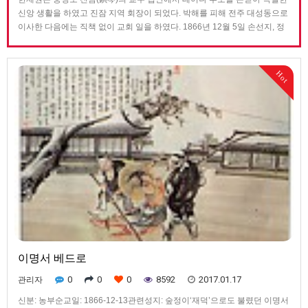
신앙 생활을 하였고 진잠 지역 회장이 되었다. 박해를 피해 전주 대성동으로
이사한 다음에는 직책 없이 교회 일을 하였다. 1866년 12월 5일 손선지, 정
문호 등과 함께 체포되자 그의 아버지는 친구를 통해 아들이 석방되도록 교
섭하는 한편 감옥을 찾아와 배교하라고 간청하였지만, 한재권은 끝내 아버
지의 간청을 거절하고 12월 13일 숲정이에서 31세의 나이로 참수형을 받아
Hot
순교하였다.
이명서 베드로
0
0
0
8592
2017.01.17
관리자
신분: 농부순교일: 1866-12-13관련성지: 숲정이‘재덕’으로도 불렸던 이명서