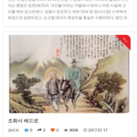
지는 충청도 임천(林川)의 ‘괴인돌’이라는 마을에서 태어나 어린 시절에 교
리를 배워 입교하였다. 성품이 온순하고 착해 16세 때 정(샤스탕) 신부에게
회장으로 임명되었고, 순교할 때까지 회장직을 충실히 수행하였다. 병인 박
해 때 그는 전주 지역의 교우촌인 대성동 신리에 살면서 자신의 집을 공소로
사용하고 있었는데, 12월 5일 포졸들에게 체포되어 정문호, 한재권 등과 함
께 전주 감영 후면옥에 갇혔다. 신문을 받다가 회장 신분이 탄로나, 관장에게
Hot
공소를 거쳐 간 서양 신부들의 이름과 교회 서적의 출처를 대라고 강요당하
며 매우 혹독한 형벌과 고문을 받았다. 그러나 손선지는 심한 고통 가운데서
도 함께 체포된 교우들을 위로하고 권면하다가, 12월 13일 5명의 교우와 함
께 숲정이에서 예수 마리아를 부르며 47세의 나이로 참수형을 받았다.
조화서 베드로
0
0
0
8008
2017.01.17
관리자