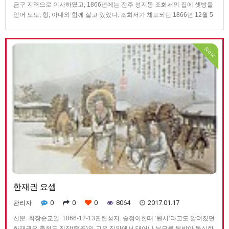
금구 지역으로 이사하였고, 1866년에는 전주 성지동 조화서의 집에 셋방을
얻어 노모, 형, 아내와 함께 살고 있었다. 조화서가 체포되던 1866년 12월 5
일 정원지는 산에 피신해 있었는데, 동정을 살피러 내려온 사이 포졸들에게
체포되어 전주 감영 전면옥에 갇혔다. 지극한 효성으로 노모를 생각하며 여
러 번 눈물을 흘리기도 했지만, 함께 체포된 성지동 교우들의 위로와 권면에
Now
힘입어 끝까지 혹형과 고문을 참아 냈다. 마침내 12월 13일 가족에게 “우리
는 천국에서 서로 만날 수 있습니다. 그러니 제 죽음을 너무 슬퍼하지 마십시
오."라는 편지를 남기고, 전주 서문 밖 숲정이에서 5명의 교우와 함께 참수형
을 받고 21세의 젊은 나이로 순교하였다.
한재권 요셉
0
0
0
8064
2017.01.17
관리자
신분: 회장순교일: 1866-12-13관련성지: 숲정이한때 ‘원서’라고도 알려졌던
한재권은 충청도 진잠(鎭岑)의 교우 집안에서 태어나 부모를 본받아 독실한