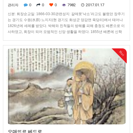
0
0
0
7982
2017.01.17
관리자
신분: 회장순교일: 1866-03-30관련성지: 갈매못‘낙소’라고도 불렸던 장주기
는 경기도 수원(水原) 느지지(현 경기도 화성군 양감면 육당리)에서 태어나
1826년에 세례를 받았다. 박해와 친척들의 방해를 피해 충청도 배론으로 이
사하였고, 회장이 되어 모범적인 신앙 생활을 하였다. 1855년 배론에 신학
교가 설립될 때에는 자신의 집을 임시 신학교로 내어 주고, 자신은 신학교에
딸린 땅에서 농사일을 하며 잔일을 도맡아 하였다. 1866년 3월 1일 배론 신
학교에서 신 신부와 박 신부가 체포되자 장주기는 제천 부근의 노럴골로 피
Hot
신하였지만, 다른 교우들이 피해를 입을까 염려하여 자수한 뒤 서울로 압송
되었다. 서울의 포청에서 고문을 견뎌 내며 끝까지 신앙을 지켜, 때마침 홍주
거더리에서 끌려 온 안 주교, 민 신부, 오 신부, 황석두 등과 함께 3월 30일 충
남 보령군 갈매못에서 군문효수형을 받고 64세의 나이로 순교하였다.
오매뜨르 베드로