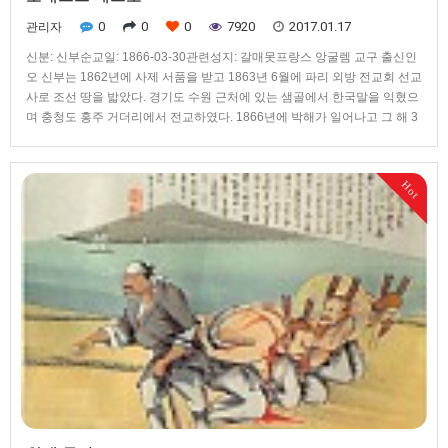
0
0
0
7920
2017.01.17
관리자
신분: 신부순교일: 1866-03-30관련성지: 갈매못프랑스 앙굴렘 교구 출신인
오 신부는 1862년에 사제 서품을 받고 1863년 6월에 파리 외방 전교회 선교
사로 조선 땅을 밟았다. 경기도 수원 근처에 있는 샘골에서 한국말을 익혔으
며 충청도 홍주 거더리에서 전교하였다. 1866년에 박해가 일어나고 그 해 3
월에 안 주교가 체포되자 피신하려고 배를 탔으나, 거센 역풍으로 뜻을 이루
지 못하고 거더리로 돌아와 체포되었다. 오 신부는 안 주교, 민 신부 등과 함
께 서울에서 사형 선고를 받았고, 3월 30일 갈매못에서 안 주교 다음으로 두
Hot
번째 칼날을 맞아 29세의 젊은 나이로 자신을 하느님께 봉헌하였다.