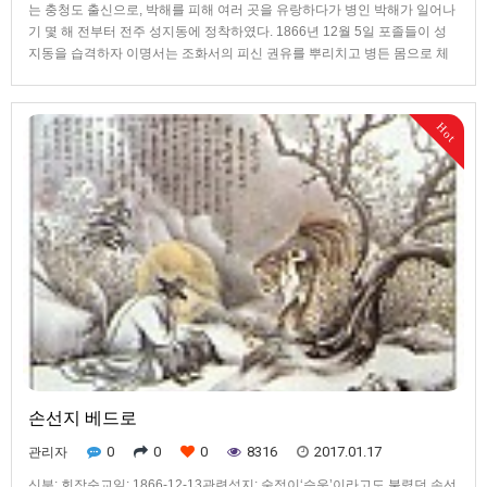
는 충청도 출신으로, 박해를 피해 여러 곳을 유랑하다가 병인 박해가 일어나
기 몇 해 전부터 전주 성지동에 정착하였다. 1866년 12월 5일 포졸들이 성
지동을 습격하자 이명서는 조화서의 피신 권유를 뿌리치고 병든 몸으로 체
포되어 전주 감영으로 끌려갔다. 관장은 병자인 이명서를 배교시키기 쉬울
것으로 생각하여 가장 먼저 신문하고 혹형과 고문으로 강요하였지만, 그는
배교를 거부하고 함께 체포된 교우들과 열심히 기도하며 순교를 준비하였
Hot
다. 12월 13일 5명의 교우와 함께 숲정이에서 46세의 나이로 순교하였다.
손선지 베드로
0
0
0
8316
2017.01.17
관리자
신분: 회장순교일: 1866-12-13관련성지: 숲정이‘승운’이라고도 불렸던 손선