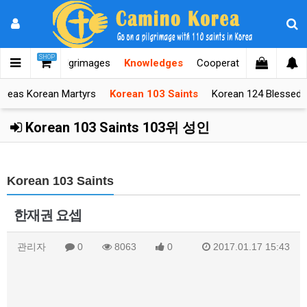
SHOP
orea
After Pilgrimages
Knowledges
Cooperators
Help D
rseas Korean Martyrs
Korean 103 Saints
Korean 124 Blessed
Korean 103 Saints 103위 성인
Korean 103 Saints
한재권 요셉
관리자
0
8063
0
2017.01.17 15:43