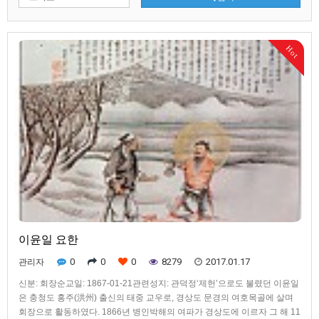
Hot
이윤일 요한
0
0
0
8279
2017.01.17
관리자
신분: 회장순교일: 1867-01-21관련성지: 관덕정‘제헌’으로도 불렸던 이윤일
은 충청도 홍주(洪州) 출신의 태중 교우로, 경상도 문경의 여호목골에 살며
회장으로 활동하였다. 1866년 병인박해의 여파가 경상도에 이르자 그 해 11