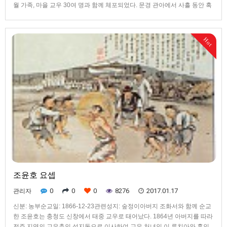
월 가족, 마을 교우 30여 명과 함께 체포되었다. 문경 관아에서 사흘 동안 혹
형과 고문을 받은 뒤 배교하지 않은 교우들과 함께 상주로 이송되었고, 상주
에서 한 달에 세 번씩 석 달 동안 혹형과 고문을 받고 나서 대구 감영으로 이
송되었다. 그는 대구 감영에서 사형 선고를 받고 여유롭고 기쁜 마음으로 기
Hot
도하며 지내다가, 1867년 1월 21일 대구 남문 밖 관덕정에서 참수형을 받아
45세의 나이로 순교하였다.
조윤호 요셉
0
0
0
8276
2017.01.17
관리자
신분: 농부순교일: 1866-12-23관련성지: 숲정이아버지 조화서와 함께 순교
한 조윤호는 충청도 신창에서 태중 교우로 태어났다. 1864년 아버지를 따라
전주 지역의 교우촌인 성지동으로 이사하여 교우 처녀인 이 루치아와 혼인