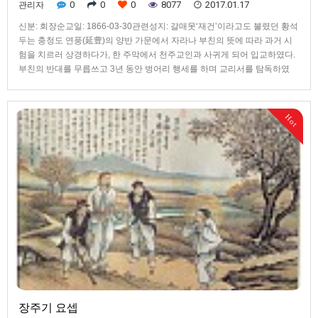
0
0
0
8077
2017.01.17
관리자
신분: 회장순교일: 1866-03-30관련성지: 갈매못‘재건’이라고도 불렸던 황석
두는 충청도 연풍(延豊)의 양반 가문에서 자라나 부친의 뜻에 따라 과거 시
험을 치르러 상경하다가, 한 주막에서 천주교인과 사귀게 되어 입교하였다.
부친의 반대를 무릅쓰고 3년 동안 벙어리 행세를 하며 교리서를 탐독하였
고, 이에 감동한 부친과 가족들도 입교하게 되었다. 그는 덕행이 뛰어나고 교
리 지식이 풍부하여 주교와 신부들의 복사로, 회장으로 활동하였다. 고 주교
에게 금욕과 절제를 위하여 아내와 별거할 것을 허락받고 독신 생활을 하였
Hot
으며, 안 주교를 도와 교리서 번역과 교회 서적 출판에도 참여하였다. 1866
년 3월에 먼저 체포되어 서울로 압송되던 안 주교를 몇십 리나 따라간 황석
두는 결국 함께 체포되어, 3월 30일 충남 보령군 갈매못에서 54세의 나이로
순교하였다.
장주기 요셉