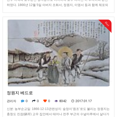
하였다. 1866년 12월 5일 아버지 조화서, 정원지, 이명서 등과 함께 체포되
어 전주 감영에서 심문과 형벌을 예닐곱 차례 받았지만 서로 위로하고 격려
하며 끝까지 신앙을 지켰다. 아버지가 순교한 지 열흘 지난 12월 23일 전주
숲정이에서 곤장 16대를 맞은 뒤 19세의 나이로 참수형을 받고 순교하여,
Hot
할아버지 조 안드레아와 아버지 조화서 베드로에 이어 가문의 3대가 함께
순교하는 영광을 얻었다.
정원지 베드로
0
0
0
8342
2017.01.17
관리자
신분: 농부순교일: 1866-12-13관련성지: 숲정이‘원조’로도 불리는 정원지는
충청도 진잠(鎭岑) 교우 집안에서 태어나 전주 부근의 수널마루에서 살다가