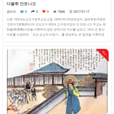
다블뤼 안토니오
0
0
0
7666
2017.01.17
관리자
신분: 제5대조선교구장주교순교일: 1866-03-30관련성지: 갈매못한국명은
‘안돈이’(安敦伊)이며 조선교구 제5대 교구장이었던 안 안토니오 주교는 한
한불(韓漢佛)사전을 비롯하여 많은 번역서와 저서를 남겼고, 10여 년 동안
자료를 수집하여 「조선 순교자 비망기」를 완성하는 큰 업적을 이룩하였
다. 프랑스의 상류층 가정에서 자라나 한국 풍속에 적응하기 어려웠던 데다
위장병과 신경통에 시달렸지만, 한국말을 잘하고 보신탕을 즐기는 등 가장
한국적인 사제로 알려져 있다. 1845년 10월 조선에 들어와 20여 년 동안 양
Hot
떼를 위하여 봉사하던 안 주교는 1866년 3월 11일 홍주 거더리에서 체포되
어 민 신부, 황석두와 함께 서울로 압송되었고, 유창한 한국말로 천주교에 대
한 공격을 반박하여 다른 이들보다 더 심한 형벌을 받았다. 3월 30일에 안 주
교 일행을 충청도 갈매못으로 압송한 형리들은 일행을 마을에 조리돌리며
형 집행을 지연시키려 하였지만, 마침 이 날이 주님 수난 성금요일이었으므
로 안 주교가 당일 집행을 요구하여 그대로 형이 집행되었다.