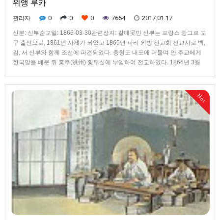
위앵 루카
0
0
0
7654
2017.01.17
관리자
신분: 신부순교일: 1866-03-30관련성지: 갈매못민 신부는 프랑스 랑그르 교
구 출신으로, 1861년 사제가 되었고 1865년 파리 외방 전교회 선교사로 백,
김, 서 신부와 함께 조선에 파견되었다. 충청도 내포에 머물며 안 주교에게
한국말을 배운 뒤 홍주(洪州) 황무실에 부임하여 전교하였다. 1866년 3월
11일 안 주교가 체포되자 자수하여 안 주교, 오 신부와 함께 서울로 압송되
었고, 갖은 고문을 겪은 뒤 3월 30일 갈매못에서 군문효수형을 받음으로써
30세의 나이로 이 땅에 신앙의 씨앗을 뿌리고 주님의 품에 안겼다.
Hot