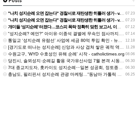
Posts
+
"나치 성지순례 오면 잡는다" 경찰서로 재탄생한 히틀러 생가 - v.daum.net
07.23
"나치 성지순례 오면 잡는다" 경찰서로 재탄생한 히틀러 생가 - v.daum.net
07.23
개미들 '성지순례' 터졌다…코스피 폭락 정확히 맞힌 보고서, 이번엔 "지금 사야" - 네이트
07.12
"성지순례? 예언?" 아이유·이종석 결별에 무속인 점사까지..과도한 추측 '눈살' [Oh!쎈 초점] - v.daum.net
07.14
통일교 ‘성지순례 유람선’ 사업에 세금 80억 투입 확인 - 뉴스타파
12.18
[경기도로 떠나는 성지순례] 신앙과 사상 겹쳐 쌓은 궤적 역동하는 도시를 이루다 - v.daum.net
11.28
수원교구, ‘WYD 수호성인 유해 순례’ 시작 - catholictimes.org
08.06
당진시, 솔뫼성지·순례길 활용 국가유산사업 7월 본격 시동 - 밥상뉴스
06.30
7대 종교지도자, 홋카이도 성지순례‥일본 성공회, 정토종과 교류 - btnnews.tv
06.30
충남도, 필리핀서 성지순례 관광 마케팅…“동남아 가톨릭 시장 공략” - newskorea.ne.kr
06.25