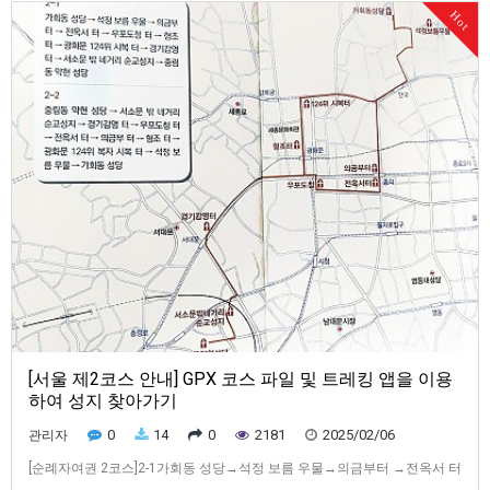
Hot
터→ 새남터 순교성지→왜고개 성지→당고개순교성지→용산 예수성심 신
학교→용산 성직자 묘지→노고산 성지 절두산[서울 제3코스 안내] GPX …
[서울 제2코스 안내] GPX 코스 파일 및 트레킹 앱을 이용
하여 성지 찾아가기
0
14
0
2181
2025/02/06
관리자
[순례자여권 2코스]2-1가회동 성당→석정 보름 우물→의금부터 →전옥서 터
→ 우포도청 터 → 형조터→광화문 124위 시복 터→경기감영터→서소문 밖