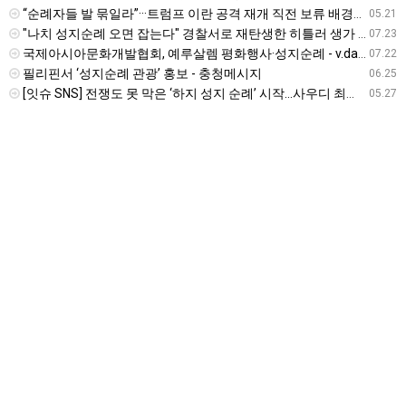
“순례자들 발 묶일라”···트럼프 이란 공격 재개 직전 보류 배경엔 이슬람 성지순례 ‘하지’ - v.daum.net
05.21
"나치 성지순례 오면 잡는다" 경찰서로 재탄생한 히틀러 생가 - v.daum.net
07.23
국제아시아문화개발협회, 예루살렘 평화행사·성지순례 - v.daum.net
07.22
필리핀서 ‘성지순례 관광’ 홍보 - 충청메시지
06.25
[잇슈 SNS] 전쟁도 못 막은 ‘하지 성지 순례’ 시작…사우디 최고 경계 태세 - KBS 뉴스
05.27