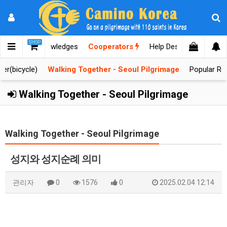
SHOP
lgrimages
Knowledges
Cooperators
Help Desk
er(bicycle)
Walking Together - Seoul Pilgrimage
Popular Re
Walking Together - Seoul Pilgrimage
Walking Together - Seoul Pilgrimage
성지와 성지순례 의미
관리자
0
1576
0
2025.02.04 12:14