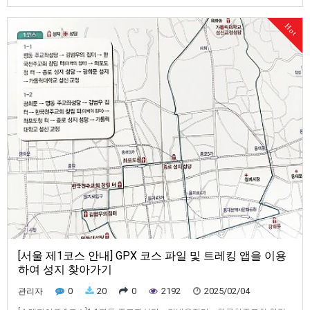
네거리 순교성지→중림동 약현 성당2-2중림동 약현 성당→서소문 밖 네거
Hot
리순교성지→경기감영 터→우포도청 터→전옥서 터→의금부 터→형조 터
→광화문 124위 복자 시복 터→석정 보름 우물→가회동 성당[서울 제2코스
…
[서울 제1코스 안내] GPX 코스 파일 및 트레킹 앱을 이용
하여 성지 찾아가기
0
20
0
2192
2025/02/04
관리자