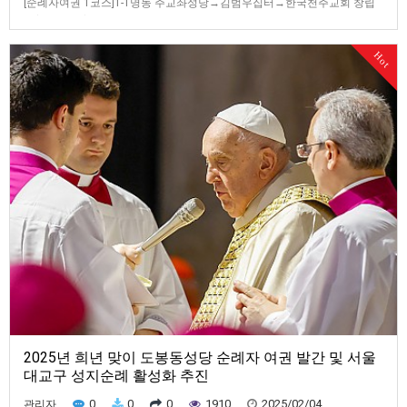
[순례자여권 1코스]1-1명동 주교좌성당→김범우집터→한국천주교회 창립
터(이벽 집터)→ 좌포도청터 → 종로 성지 성당 → 광희문 성지→가톨릭대학
교 성신교정1-2광희문→명동 주교좌성당→김범우 집터→한국천주교회 창
Hot
립 터(이벽 집터)→좌포도청 터→종로 성지성당→ 가톨릭대학교 성신교정
[서울 제1코스 안내] GPX 코스 파일 및 트레킹 앱을 이용하여 성지 찾아가기
위…
2025년 희년 맞이 도봉동성당 순례자 여권 발간 및 서울
대교구 성지순례 활성화 추진
0
0
0
1910
2025/02/04
관리자