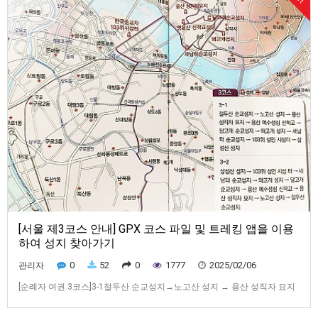
[서울 제3코스 안내] GPX 코스 파일 및 트레킹 앱을 이용
하여 성지 찾아가기
0
52
0
1777
2025/02/06
관리자
[순례자 여권 3코스]3-1절두산 순교성지→노고산 성지 → 용산 성직자 묘지
→용산 예수성심 신학교 →당고개 순교성지→왜고개 성지→ 새남터 순교성
지→ 103위 성인 시성터 → 삼성산 성지3-2삼성산 성지→103위 성인 시성