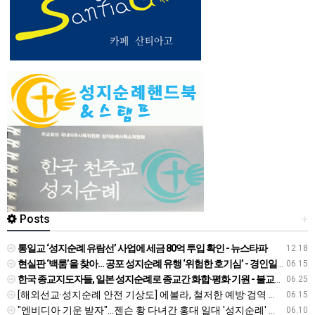
Posts
+
통일교 ‘성지순례 유람선’ 사업에 세금 80억 투입 확인 - 뉴스타파
12.18
현실판 ‘백룸’을 찾아… 공포 성지순례 유행 ‘위험한 호기심’ - 경인일보
06.15
한국 종교지도자들, 일본 성지순례로 종교간 화합·평화 기원 - 불교신문
06.25
[해외선교·성지순례 안전 기상도] 에볼라, 철저한 예방·검역 준수를 - 국민일보
06.15
"엔비디아 기운 받자"…젠슨 황 다녀간 홍대 일대 '성지순례' 열풍 - 진일보
06.10