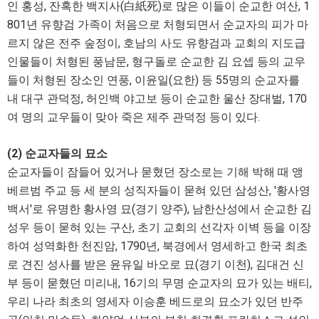
인 홍성, 잔혹한 백지사(白紙死)로 많은 이들이 순교한 여산, 1
801년 유향검 가족이 처음으로 처형되면서 순교자의 피가 마
르지 않은 전주 숲정이, 호남의 사도 유향검과 교회의 지도급
인물들이 처형된 풍남문, 형구돌로 순교한 김 요셉 등의 교우
들이 처형된 장소인 연풍, 이윤일(요한) 등 55명의 순교자를
내 대구 관덕정, 허인백 야고보 등이 순교한 울산 장대벌, 170
여 명의 교우들이 맞아 죽은 제주 관덕정 등이 있다.
(2) 순교자들의 묘소
순교자들이 잠들어 있거나 묻혔던 장소로는 기해 박해 때 앵
베르범 주교 등 세 분의 성직자들이 묻혀 있던 삼성산, '황사영
백서'로 유명한 황사영 묘(경기 양주), 남한산성에서 순교한 김
성우 등이 묻혀 있는 구산, 초기 교회의 선각자 이벽 등을 이장
하여 성역화한 천진암, 1790년, 북경에서 영세하고 한국 최초
로 견진 성사를 받은 윤유일 바오로 묘(경기 이천), 김대건 신
부 등이 묻혔던 미리내, 16기의 무명 순교자의 묘가 있는 배티,
우리 나라 최초의 영세자 이승훈 베드로의 묘소가 있던 반주