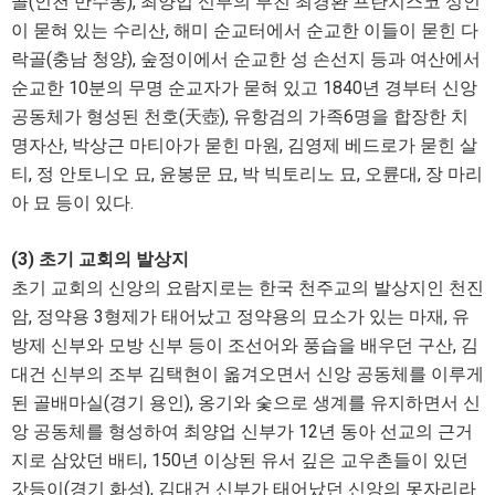
골(인천 만수동), 최양업 신부의 부친 최경환 프란치스코 성인
이 묻혀 있는 수리산, 해미 순교터에서 순교한 이들이 묻힌 다
락골(충남 청양), 숲정이에서 순교한 성 손선지 등과 여산에서
순교한 10분의 무명 순교자가 묻혀 있고 1840년 경부터 신앙
공동체가 형성된 천호(天壺), 유항검의 가족6명을 합장한 치
명자산, 박상근 마티아가 묻힌 마원, 김영제 베드로가 묻힌 살
티, 정 안토니오 묘, 윤봉문 묘, 박 빅토리노 묘, 오륜대, 장 마리
아 묘 등이 있다.
(3) 초기 교회의 발상지
초기 교회의 신앙의 요람지로는 한국 천주교의 발상지인 천진
암, 정약용 3형제가 태어났고 정약용의 묘소가 있는 마재, 유
방제 신부와 모방 신부 등이 조선어와 풍습을 배우던 구산, 김
대건 신부의 조부 김택현이 옮겨오면서 신앙 공동체를 이루게
된 골배마실(경기 용인), 옹기와 숯으로 생계를 유지하면서 신
앙 공동체를 형성하여 최양업 신부가 12년 동아 선교의 근거
지로 삼았던 배티, 150년 이상된 유서 깊은 교우촌들이 있던
갓등이(경기 화성), 김대건 신부가 태어났던 신앙의 못자리라