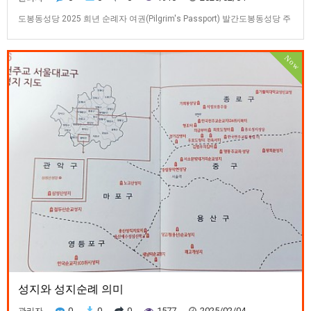
도봉동성당 2025 희년 순례자 여권(Pilgrim's Passport) 발간도봉동성당 주
호식 파트리치오 주임신부는프란치스코 교황님이 2025년 희년 주제로‘희
망의 순례자들(Pilgrims of Hope)’을 공식 선포함에 따라 본당 주관 서울대
Now
교구 성지순례자 여권을 발간하고 개인.단체.반.구역 단위로 서울대교구 성
지 순례를 적극 권장하는 2025년 사목지…
성지와 성지순례 의미
0
0
0
1577
2025/02/04