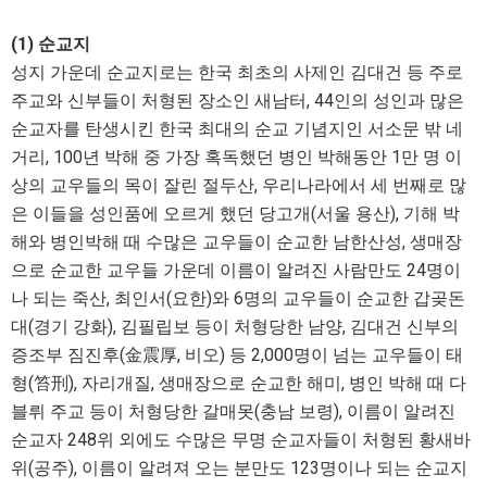
(1) 순교지
성지 가운데 순교지로는 한국 최초의 사제인 김대건 등 주로
주교와 신부들이 처형된 장소인 새남터, 44인의 성인과 많은
순교자를 탄생시킨 한국 최대의 순교 기념지인 서소문 밖 네
거리, 100년 박해 중 가장 혹독했던 병인 박해동안 1만 명 이
상의 교우들의 목이 잘린 절두산, 우리나라에서 세 번째로 많
은 이들을 성인품에 오르게 했던 당고개(서울 용산), 기해 박
해와 병인박해 때 수많은 교우들이 순교한 남한산성, 생매장
으로 순교한 교우들 가운데 이름이 알려진 사람만도 24명이
나 되는 죽산, 최인서(요한)와 6명의 교우들이 순교한 갑곶돈
대(경기 강화), 김필립보 등이 처형당한 남양, 김대건 신부의
증조부 짐진후(金震厚, 비오) 등 2,000명이 넘는 교우들이 태
형(笞刑), 자리개질, 생매장으로 순교한 해미, 병인 박해 때 다
블뤼 주교 등이 처형당한 갈매못(충남 보령), 이름이 알려진
순교자 248위 외에도 수많은 무명 순교자들이 처형된 황새바
위(공주), 이름이 알려져 오는 분만도 123명이나 되는 순교지