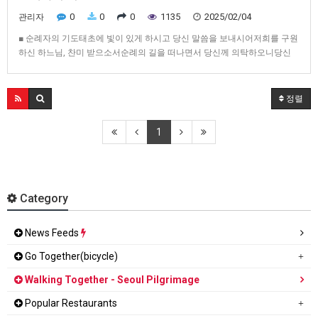
0
0
0
1135
2025/02/04
관리자
■ 순례자의 기도태초에 빛이 있게 하시고 당신 말씀을 보내시어저희를 구원
하신 하느님, 찬미 받으소서순례의 길을 떠나면서 당신께 의탁하오니당신
아들 예수의 발자취를 따르는저희를 인도하소서.성서 안에서, 전례 안에서
가르침 안에서 만났던 예수님을이제 성지에서 새롭게 뵙고자 하오니우리로
하여금 신앙과 사랑을 다하여당신의 구원 의지와 그리스도의 사랑을깊이 느
정렬
끼게 하…
1
Category
News Feeds
Go Together(bicycle)
Walking Together - Seoul Pilgrimage
Popular Restaurants