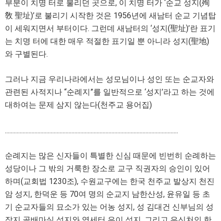
부분이 치명 터로 불리던 곳으로, 이 치명 터가 ‘순교 성지(殉
敎 聖址)’로 불리기 시작한 것은 1956년에 새남터 순교 기념탑
이 세워지면서 부터이다. 그런데 새남터의 ‘성지(聖址)’란 표기
는 치명 터에 대한 매우 적절한 표기일 뿐 아니라 성지(聖地)
와 구별된다.
그러나 지금 우리나라에서는 성모님이나 성인 또는 순교자와
관련된 사적지나 “순례지”를 일반적으로 ‘성지’라고 하는 것에
대하여는 문제 삼지 않는다(천주교 용어집)
.....................................................................................................................
순례지는 많은 신자들이 특별한 신심 때문에 빈번히 순례하는
성당이나 그 밖의 거룩한 장소로 교구 직권자의 승인이 있어
하며(교회법 1230조), 수원교구에는 한국 천주교 발상지 천진
암 성지, 한덕운 등 70여 명의 순교지 남한산성, 윤유일 등 초
기 순교자들의 묘소가 있는 어농 성지, 성 김대건 신부님의 성
장지 골배마실 성지와 영세터 은이 성지, 그리고 은신처인 한