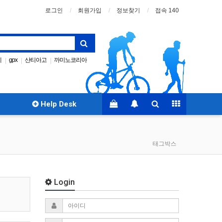
로그인
회원가입
정보찾기
접속 140
례
gpx
산티아고
까미노코리아
|
|
|
Santiago
성지순례
|
|
Help Desk
태그박스
Login