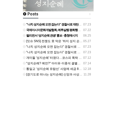
Posts
+
"나치 성지순례 오면 잡는다" 경찰서로 재탄생한 히틀러 생가 - v.daum.net
07.23
국제아시아문화개발협회, 예루살렘 평화행사·성지순례 - v.daum.net
07.22
필리핀서 ‘성지순례 관광’ 홍보 - 충청메시지
06.25
[잇슈 SNS] 전쟁도 못 막은 ‘하지 성지 순례’ 시작…사우디 최고 경계 태세 - KBS 뉴스
05.27
"나치 성지순례 오면 잡는다" 경찰서로 재탄생한 히틀러 생가 - v.daum.net
07.23
"나치 성지순례 오면 잡는다" 경찰서로 재탄생한 히틀러 생가 - v.daum.net
07.23
개미들 '성지순례' 터졌다…코스피 폭락 정확히 맞힌 보고서, 이번엔 "지금 사야" - 네이트
07.12
"성지순례? 예언?" 아이유·이종석 결별에 무속인 점사까지..과도한 추측 '눈살' [Oh!쎈 초점] - v.daum.net
07.14
통일교 ‘성지순례 유람선’ 사업에 세금 80억 투입 확인 - 뉴스타파
12.18
[경기도로 떠나는 성지순례] 신앙과 사상 겹쳐 쌓은 궤적 역동하는 도시를 이루다 - v.daum.net
11.28