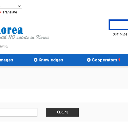
Translate
자전거순
 순례길
rimages
Knowledges
Cooperators
검색