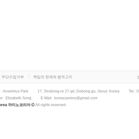
 무단수집거부
책임의 한계와 법적고지
r : Anselmus Park
17, Sirubong-ro 27-gil, Dobong-gu, Seoul, Korea
Tel :
0
er : Elizabeth Song
E-Mail :
koreacamino@gmail.com
Korea 까미노코리아
All rights reserved.