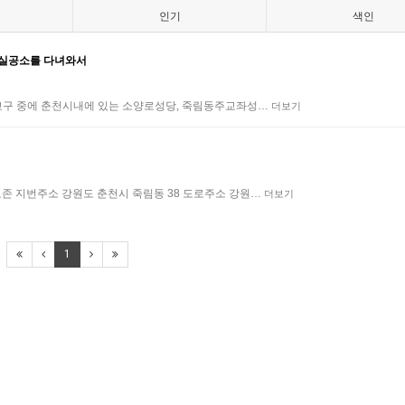
인기
색인
곰실공소를 다녀와서
춘천교구 중에 춘천시내에 있는 소양로성당, 죽림동주교좌성…
더보기
 보존 지번주소 강원도 춘천시 죽림동 38 도로주소 강원…
더보기
1