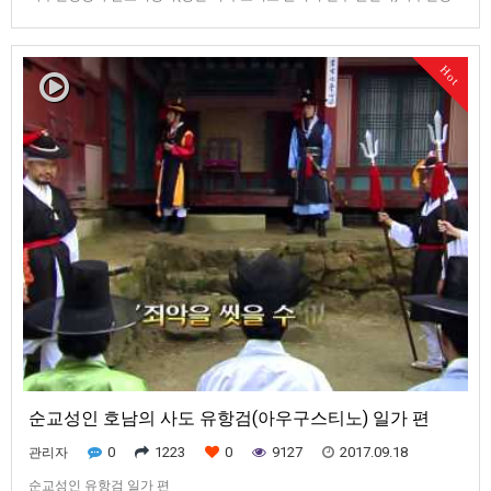
당 : 경기 의왕시 원터아랫길 81-6둔토리 성지(서 루도비코 신부 은신처) : 경
기도 성남시 분당구 운중동 국사봉 인근하우현은 언제인지는 모르지만 박해
를 피해 온 교우들이 모여살았던 교우촌이었습니다.1893년 하우현공소를
Hot
방문한 왕림본당 알릭스 신부는 공소강당없이 교우집에서 공소예절을 행…
순교성인 호남의 사도 유항검(아우구스티노) 일가 편
0
1223
0
9127
2017.09.18
관리자
순교성인 유항검 일가 편