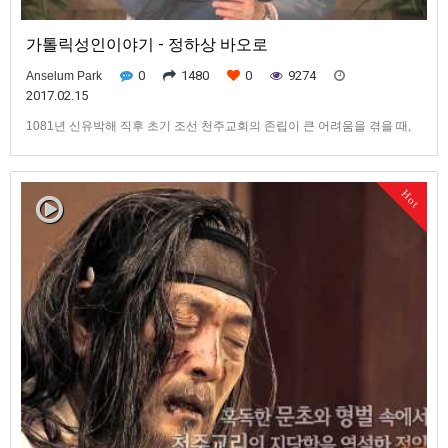
가톨릭성인이야기 - 정하상 바오로
0
1480
0
9274
Anselum Park
2017.02.15
1081년 신유박해 직후 초기 조선 천주교회의 존립이 큰 어려움을 겪을 때,
천주교 재건 운동의 주역으로서 한국 천주교회사에 큰 발자취를 남긴 정하
상 바오로 성인에 대해알아보겠습니다.
Hot