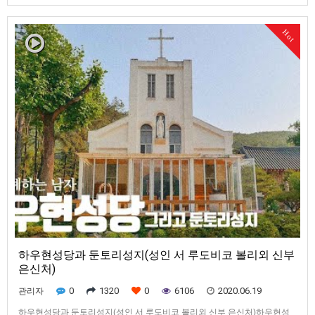
368-1오늘은 산막골, 작은재, 지석리 성지를 소개시켜 드리겠습니다.산막골
과 작은재 모두 집입하는 도로가 길고 좁…
Hot
하우현성당과 둔토리성지(성인 서 루도비코 볼리외 신부
은신처)
0
1320
0
6106
2020.06.19
관리자
하우현성당과 둔토리성지(성인 서 루도비코 볼리외 신부 은신처)하우현성