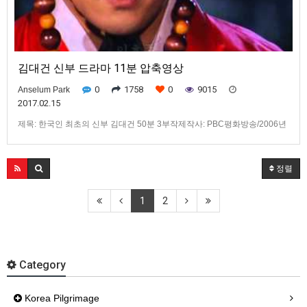
김대건 신부 드라마 11분 압축영상
0
1758
0
9015
Anselum Park
2017.02.15
제목: 한국인 최초의 신부 김대건 50분 3부작제작사: PBC평화방송/2006년
내용: 종교드라마(천주교) 한국인 최초의 신부 김대건의 삶과 신앙을 담았
다.기타: DVD출시/50분3부작/Stereo
정렬
1
2
Category
Korea Pilgrimage