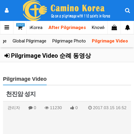
SHOP
Home
CaminoKorea
After Pilgrimages
Knowledges
Coope
mage
Global Pilgrimage
Pilgrimage Photo
Pilgrimage Video
Pilgrimage Video 순례 동영상
Pilgrimage Video
천진암 성지
관리자
0
11230
0
2017.03.15 16:52