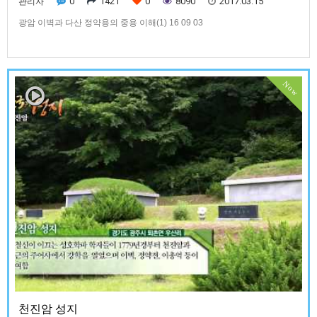
0
1421
0
8090
2017.03.15
관리자
광암 이벽과 다산 정약용의 중용 이해(1) 16 09 03
Now
천진암 성지