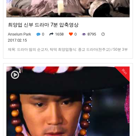
최양업 신부 드라마 7분 압축영상
0
1658
0
8795
Anselum Park
2017.02.15
제목: 드라마 땀의 순교자, 탁덕 최양업형식: 종교 드라마(천주교) / 50분 3부
작 / 2008년제작/기타: PBC평화방송/ DVD출시/115분/Stereo
Hot