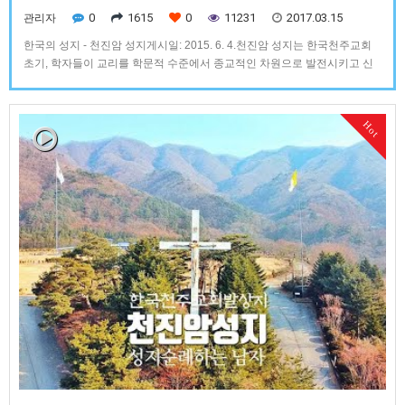
0
1615
0
11231
2017.03.15
관리자
한국의 성지 - 천진암 성지게시일: 2015. 6. 4.천진암 성지는 한국천주교회
초기, 학자들이 교리를 학문적 수준에서 종교적인 차원으로 발전시키고 신
앙공동체를 시작한 우리나라 천주교의 발상지입니다.
Hot