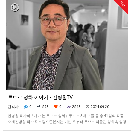
(2019년 코로나로 폐쇄)에서 기독교적 소양을 쌓았다.프랑스 국립 예술공예
Hot
원(…
루브르 성화 이야기 - 진병철TV
0
598
0
2548
2024.09.20
관리자
진병철 작가의「내가 본 루브르 성화」루브르 3대 보물 등 총 41점의 작품
소개진병철 작가 © 프랑스존본지는 이번 호부터 루브르 박물관 성화속 성경
이야기를 담은 「내가 본 루브르 성화」를 매주 한편 씩 연재한다.전 민주평
통남유럽협의회장을 역임했던 진병철 씨가 저술한 내용으로, 현재 국내 서