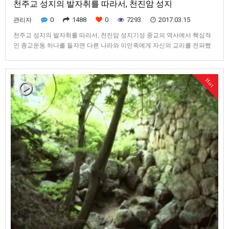
천주교 성지의 발자취를 따라서, 천진암 성지
0
1488
0
7293
2017.03.15
관리자
천주교 성지의 발자취를 따라서, 천진암 성지기성 종교의 역사에서 핵심적
인 종교운동 하나를 들자면 다른 나라와 이민족에게 자신의 교리를 전파했
던 활동을 꼽을 수 있습니다.천주교(카톨릭)는 역사 이래 로마 교황을 중심
으로 전 세계에 선교를 해왔습니다.선교사들의 전래를 통해 각 나라와 민족
이 천주교를 처음 접하는 세계 천주교 역사에서 유일하게 자생적으로 시작
Hot
된 …