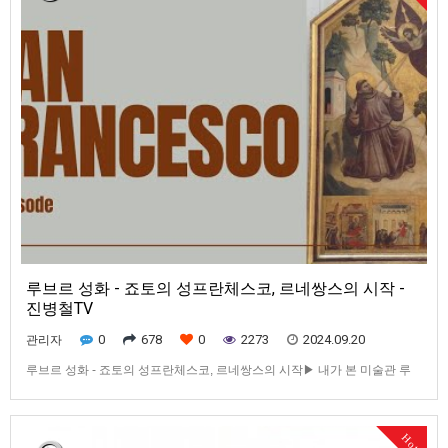
루브르 성화 - 죠토의 성프란체스코, 르네쌍스의 시작 -
진병철TV
0
678
0
2273
2024.09.20
관리자
루브르 성화 - 죠토의 성프란체스코, 르네쌍스의 시작▶ 내가 본 미술관 루
브르 성화 | 진병철 - 교보문고 (kyobobook.co.kr)
Hot