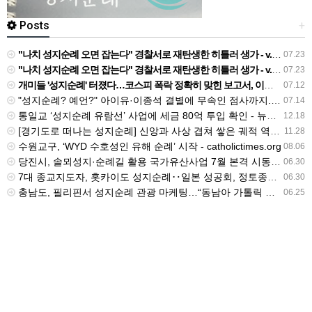
Posts
+
"나치 성지순례 오면 잡는다" 경찰서로 재탄생한 히틀러 생가 - v.daum.net
07.23
"나치 성지순례 오면 잡는다" 경찰서로 재탄생한 히틀러 생가 - v.daum.net
07.23
개미들 '성지순례' 터졌다…코스피 폭락 정확히 맞힌 보고서, 이번엔 "지금 사야" - 네이트
07.12
"성지순례? 예언?" 아이유·이종석 결별에 무속인 점사까지..과도한 추측 '눈살' [Oh!쎈 초점] - v.daum.net
07.14
통일교 ‘성지순례 유람선’ 사업에 세금 80억 투입 확인 - 뉴스타파
12.18
[경기도로 떠나는 성지순례] 신앙과 사상 겹쳐 쌓은 궤적 역동하는 도시를 이루다 - v.daum.net
11.28
수원교구, ‘WYD 수호성인 유해 순례’ 시작 - catholictimes.org
08.06
당진시, 솔뫼성지·순례길 활용 국가유산사업 7월 본격 시동 - 밥상뉴스
06.30
7대 종교지도자, 홋카이도 성지순례‥일본 성공회, 정토종과 교류 - btnnews.tv
06.30
충남도, 필리핀서 성지순례 관광 마케팅…“동남아 가톨릭 시장 공략” - newskorea.ne.kr
06.25