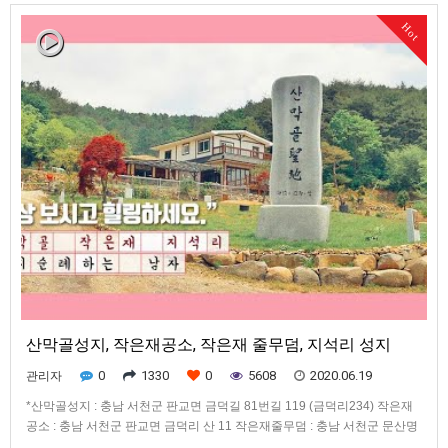
점에서 절찬 판매중에 있다.루브르 박물관은 누구나 한 번은 가 보고 …
Hot
산막골성지, 작은재공소, 작은재 줄무덤, 지석리 성지
0
1330
0
5608
2020.06.19
관리자
*산막골성지 : 충남 서천군 판교면 금덕길 81번길 119 (금덕리234) 작은재
공소 : 충남 서천군 판교면 금덕리 산 11 작은재줄무덤 : 충남 서천군 문산명
수암리 산79-1 (산78과 산79-1경계) 지석리 : 충남 부여군 충화면 지석리